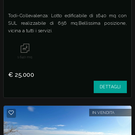
Giardino
Todi-Collevalenza: Lotto edificabile di 1640 mq con
SUL realizzabile di 656 mq.Bellissima posizione,
Posto auto/Box
vicina a tutti i servizi.
Balcone/Terrazzo
1.640
mq
Ascensore
€ 25.000
Arredato
DETTAGLI
Nuova costruzione
IN VENDITA
Lusso