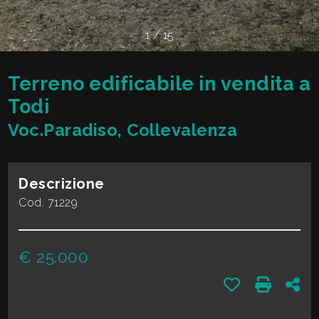
cercare
VALE
Provincia
1
/
15
LA
TUA
Terreno edificabile in vendita a
Comune
CASA?
Todi
Voc.Paradiso, Collevalenza
DIVENTA
UN
Descrizione
Tipologia
SEGNALATORE
Cod. 71229
-
multiscelta
LAVORA
€ 25.000
CON
Qualsiasi
Preferiti: Cod.
Stampa: 
Con
NOI
Residenziali