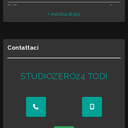
mq
CAP
6059
Comune
Todi
Totale mq
2.485 mq
Mq edificabili
480 mq
Tipo terreno
Pianeggiante
Contattaci
Locali
minimi
STUDIOZERO24 TODI
Qualsiasi
1
2