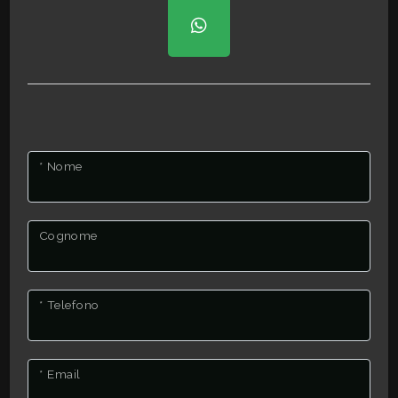
3
4
5
5+
* Nome
Bagni
Cognome
minimi
Qualsiasi
* Telefono
1
* Email
2