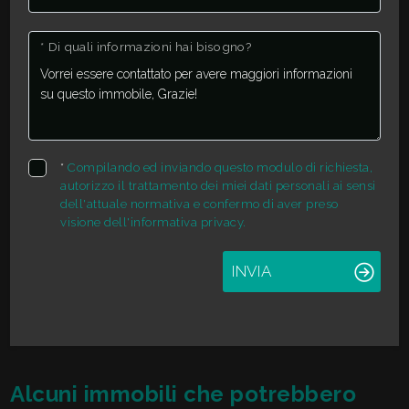
* Di quali informazioni hai bisogno?
3
4
5
*
Compilando ed inviando questo modulo di richiesta,
autorizzo il trattamento dei miei dati personali ai sensi
dell'attuale normativa e confermo di aver preso
5+
visione dell'informativa privacy.
INVIA
Camere
minime
Qualsiasi
Alcuni immobili che potrebbero
1