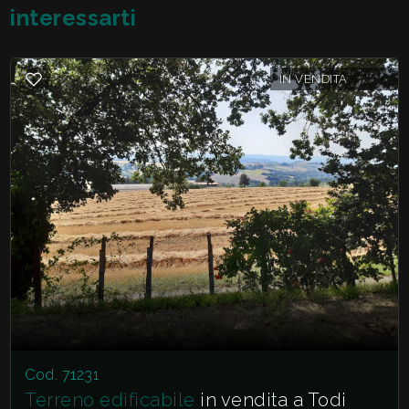
interessarti
2
IN VENDITA
3
4
5
5+
Altre
opzioni
-
Cod. 71231
Terreno edificabile
in vendita a Todi
multiscelta