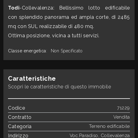
CONTATTI
Todi
-Collevalenza: Bellissimo lotto edificabile
Commerciali
con splendido panorama ed ampia corte, di 2485
mq con SUL realizzabile di 480 mq.
Industriali
Ottima posizione, vicina a tutti servizi.
Classe energetica
:
Non Specificato
Terreni
Prezzo
Caratteristiche
Scopri le caratteristiche di questo immobile
Codice
71229
Contratto
Vendita
Categoria
Terreno edificabile
Totale
Indirizzo
Voc.Paradiso, Collevalenza