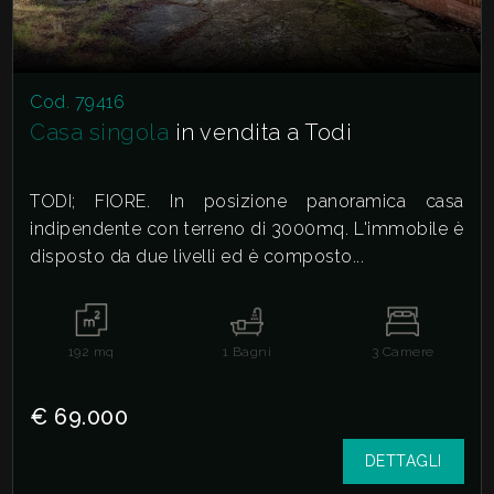
Cod. 79416
Casa singola
in vendita a Todi
TODI; FIORE. In posizione panoramica casa
indipendente con terreno di 3000mq. L'immobile è
disposto da due livelli ed è composto...
192
mq
1
Bagni
3
Camere
€ 69.000
DETTAGLI