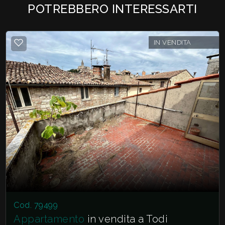
3
POTREBBERO INTERESSARTI
4
IN VENDITA
5
5+
Bagni
minimi
Qualsiasi
1
Cod. 79499
Appartamento
in vendita a Todi
2