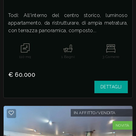
Todi: All'interno del centro storico, luminoso
3
appartamento, da ristrutturare, di ampia metratura,
con terrazza panoramica, composto...
4
5
110
mq
1
Bagni
3
Camere
5+
€ 60.000
DETTAGLI
Camere
minime
IN AFFITTO/VENDITA
Qualsiasi
NOVITÀ
1