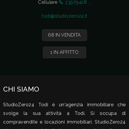
Cellulare
33979428 ...
CONTATTI
Commerciali
todi@studiozero24.it
Industriali
68 IN VENDITA
Terreni
1 IN AFFITTO
Prezzo
CHI SIAMO
StudioZero24 Todi è un'agenzia immobiliare che
svolge la sua attività a Todi. Si occupa di
compravendite e locazioni immobiliari. StudioZero24
Totale