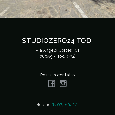
cercare
VALE
Provincia
1
/
1
LA
TUA
Comune
CASA?
STUDIOZERO24 TODI
Via Angelo Cortesi, 61
DIVENTA
06059 - Todi (PG)
UN
Tipologia
SEGNALATORE
Resta in contatto
-
multiscelta
LAVORA
CON
Qualsiasi
Telefono
07589430 ...
NOI
Residenziali