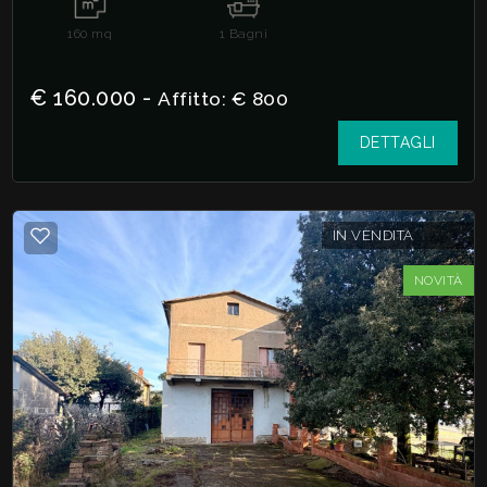
160
mq
1
Bagni
Giardino
€ 160.000 -
Affitto: € 800
Posto auto/Box
DETTAGLI
Balcone/Terrazzo
Ascensore
IN VENDITA
NOVITÀ
Arredato
Nuova costruzione
Lusso