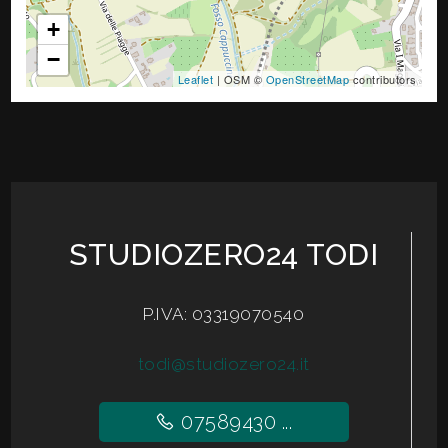
+
−
Leaflet
| OSM ©
OpenStreetMap
contributors
STUDIOZERO24 TODI
P.IVA: 03319070540
todi@studiozero24.it
07589430 ...