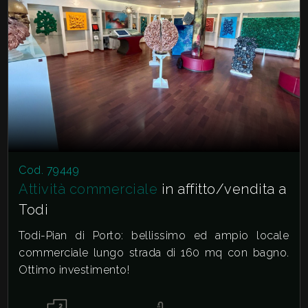
2
3
4
5
Cod. 79449
Attività commerciale
in affitto/vendita a
5+
Todi
Todi-Pian di Porto: bellissimo ed ampio locale
Altre
commerciale lungo strada di 160 mq con bagno.
opzioni
Ottimo investimento!
-
multiscelta