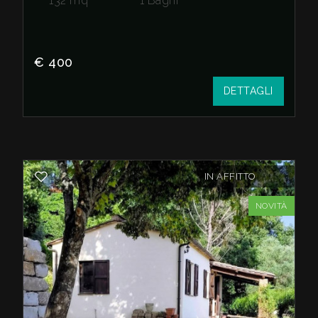
132
mq
1
Bagni
€ 400
DETTAGLI
IN AFFITTO
NOVITÀ