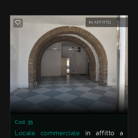
comfort e praticità. Lo stato di conservazione
del locale è buono.
IN AFFITTO
In sintesi, questo locale commerciale in
Affitto a Soriano nel Cimino è una scelta
ideale per chi cerca uno spazio ampio, ben
posizionato e in ottime condizioni per avviare
o ampliare la propria attività commerciale.
Cod. 35
Locale commerciale
in affitto a