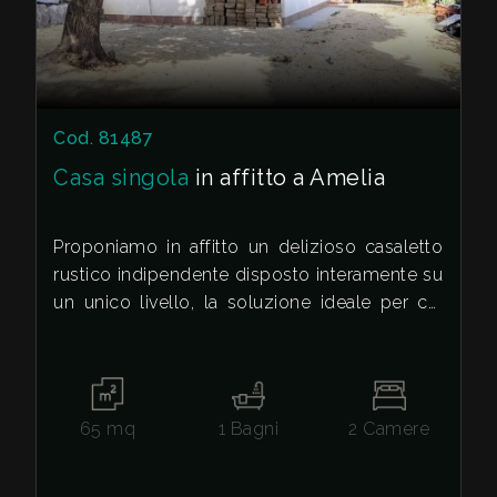
Cod. 81487
Casa singola
in affitto a Amelia
Proponiamo in affitto un delizioso casaletto
rustico indipendente disposto interamente su
un unico livello, la soluzione ideale per chi
desidera comfort, riservatezza e massima
accessibilità. L'ingresso principale si apre su
un accogliente portico che conduce a una
zona giorno luminosa e caratteristica,
65
mq
1
Bagni
2
Camere
arricchita da un piacevole camino e da un
pratico angolo cottura. La zona notte si
compone di due comode camere da letto e