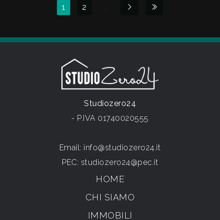
1
2
...
Studiozero24
- P.IVA 01740020555
Email:
info@studiozero24.it
PEC:
studiozero24@pec.it
HOME
CHI SIAMO
IMMOBILI