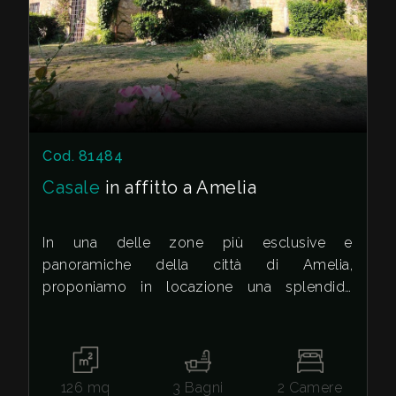
cercare
VALE
Provincia
LA
TUA
Comune
CASA?
Cod. 81484
DIVENTA
Casale
in affitto a Amelia
UN
In una delle zone più esclusive e
Tipologia
SEGNALATORE
panoramiche della città di Amelia,
-
proponiamo in locazione una splendida
multiscelta
LAVORA
porzione di casale non arredata, ideale per
CON
chi cerca indipendenza, ampi spazi e una
Qualsiasi
vista mozzafiato. Situata in una posizione
NOI
strategica che unisce la massima tranquillità
126
mq
3
Bagni
2
Camere
Residenziali