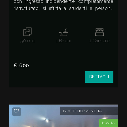
con ingresso indipendente, completamente
ristrutturato, si affitta a studenti e persone
estremamente referenziate.
50
mq
1
Bagni
1
Camere
€ 600
DETTAGLI
IN AFFITTO/VENDITA
NOVITÀ