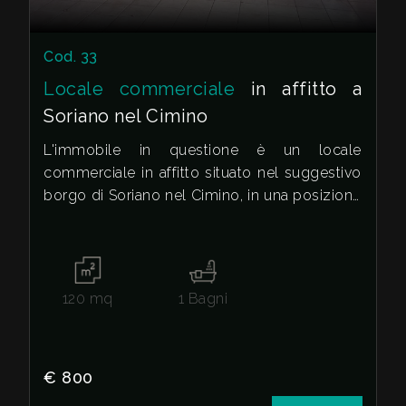
Cod. 33
Locale commerciale
in affitto a
Soriano nel Cimino
L'immobile in questione è un locale
commerciale in affitto situato nel suggestivo
borgo di Soriano nel Cimino, in una posizione
strategica e di forte passaggio.
La struttura si sviluppa su un'unica ampia sala,
ideale per ospitare negozi, uffici o studi
120
mq
1
Bagni
professionali, con una superficie totale di 120
metri quadrati.
Uno spazio luminoso e versatile, che può
€ 800
essere facilmente adattato alle diverse