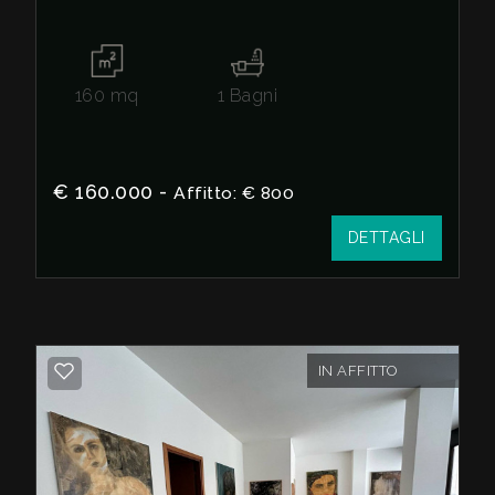
160
mq
1
Bagni
€ 160.000 -
Affitto: € 800
DETTAGLI
IN AFFITTO