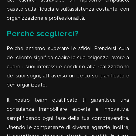
cercare
VALE
basato sulla fiducia e sull’assistenza costante, con
Provincia
LA
organizzazione e professionalità.
TUA
Perché sceglierci?
Comune
CASA?
Perché amiamo superare le sfide! Prendersi cura
del cliente significa capire le sue esigenze, avere a
DIVENTA
cuore i suoi interessi e condurlo alla realizzazione
UN
dei suoi sogni, attraverso un percorso pianificato e
Tipologia
SEGNALATORE
ben organizzato.
-
Il nostro team qualificato ti garantisce una
multiscelta
LAVORA
consulenza immobiliare esperta e innovativa,
CON
Qualsiasi
semplificando ogni fase della tua compravendita.
NOI
Unendo le competenze di diverse agenzie, inoltre,
Residenziali