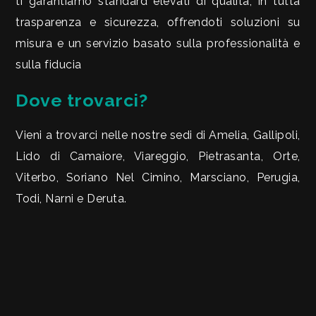
ti garantiamo standard elevati di qualità, in tutta
CONTATTI
trasparenza e sicurezza, offrendoti soluzioni su
Commerciali
misura e un servizio basato sulla professionalità e
sulla fiducia
Industriali
Dove trovarci?
Terreni
Vieni a trovarci nelle nostre sedi di Amelia, Gallipoli,
Lido di Camaiore, Viareggio, Pietrasanta, Orte,
Prezzo
Viterbo, Soriano Nel Cimino, Marsciano, Perugia,
Todi, Narni e Deruta.
Totale