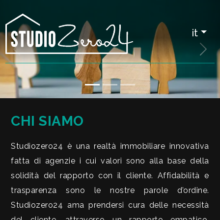
Codice
IT
it
EN
«
»
Contratto
HOME
Qualsiasi
CHI
CHI SIAMO
SIAMO
Vendita
Studiozero24 è una realtà immobiliare innovativa
IMMOBILI
Affitto
fatta di agenzie i cui valori sono alla base della
solidità del rapporto con il cliente. Affidabilità e
SERVIZI
trasparenza sono le nostre parole d’ordine.
Scegli
Studiozero24 ama prendersi cura delle necessità
dove
QUANTO
del cliente, attraverso un rapporto empatico,