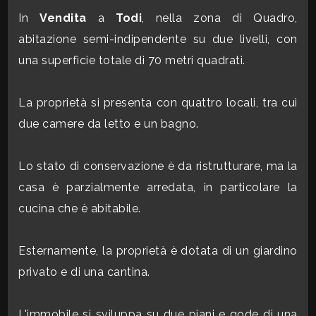
CONTATTI
In
Vendita
a
Todi
, nella zona di Quadro,
Commerciali
abitazione semi-indipendente su due livelli, con
una superficie totale di 70 metri quadrati.
Industriali
La proprietà si presenta con quattro locali, tra cui
Terreni
due camere da letto e un bagno.
Lo stato di conservazione è da ristrutturare, ma la
Prezzo
casa è parzialmente arredata, in particolare la
cucina che è abitabile.
Esternamente, la proprietà è dotata di un giardino
privato e di una cantina.
Totale
L'immobile si sviluppa su due piani e gode di una