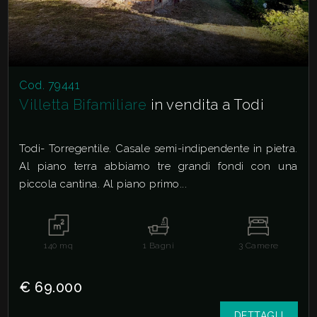
Cod. 79441
Villetta Bifamiliare
in vendita a Todi
Todi- Torregentile. Casale semi-indipendente in pietra.
Al piano terra abbiamo tre grandi fondi con una
piccola cantina. Al piano primo...
140
mq
1
Bagni
3
Camere
€ 69.000
DETTAGLI