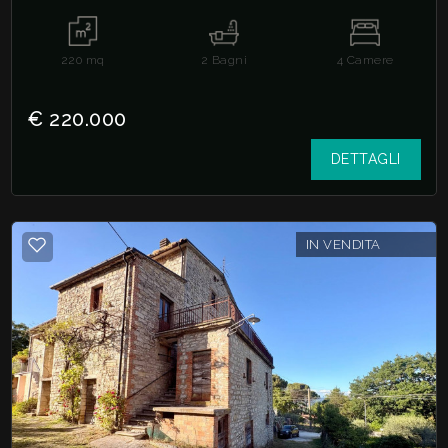
220
mq
2
Bagni
4
Camere
€ 220.000
DETTAGLI
IN VENDITA