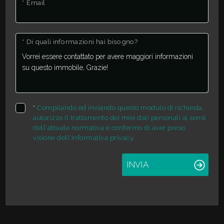
* Email
2
* Di quali informazioni hai bisogno?
3
4
*
Compilando ed inviando questo modulo di richiesta,
5
autorizzo il trattamento dei miei dati personali ai sensi
dell'attuale normativa e confermo di aver preso
visione dell'informativa privacy.
5+
INVIA
Altre
opzioni
-
multiscelta