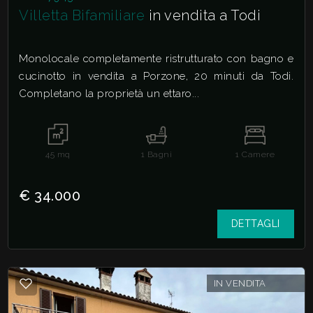
Villetta Bifamiliare
in vendita a Todi
Monolocale completamente ristrutturato con bagno e
cucinotto in vendita a Porzone, 20 minuti da Todi.
Completano la proprietà un ettaro...
45
mq
1
Bagni
1
Camere
€ 34.000
DETTAGLI
IN VENDITA