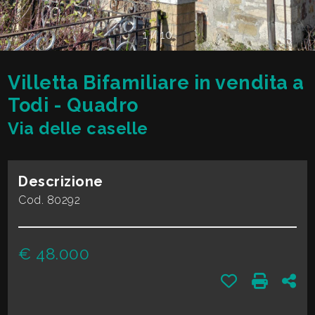
cercare
VALE
Provincia
1
/
10
LA
TUA
Villetta Bifamiliare in vendita a
Comune
CASA?
Todi - Quadro
Via delle caselle
DIVENTA
UN
Descrizione
Tipologia
SEGNALATORE
Cod. 80292
-
multiscelta
LAVORA
€ 48.000
CON
Qualsiasi
Preferiti: Cod.
Stampa:
Con
NOI
Residenziali