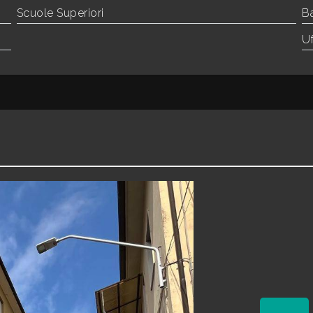
Scuole Superiori
B
Uf