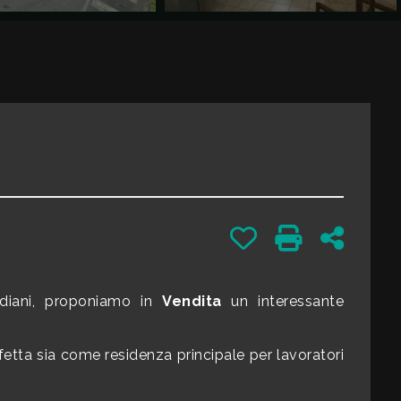
Preferiti: Cod. 241
Stampa: Cod. 
Condivid
idiani, proponiamo in
Vendita
un interessante
rfetta sia come residenza principale per lavoratori