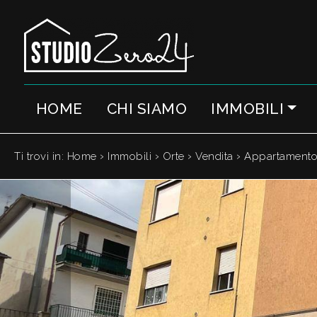
Codice
IT
EN
HOME
CHI SIAMO
IMMOBILI
Contratto
HOME
Qualsiasi
CHI
›
›
›
›
Ti trovi in:
Home
Immobili
Orte
Vendita
Appartament
SIAMO
Vendita
IMMOBILI
Affitto
SERVIZI
Scegli
dove
QUANTO