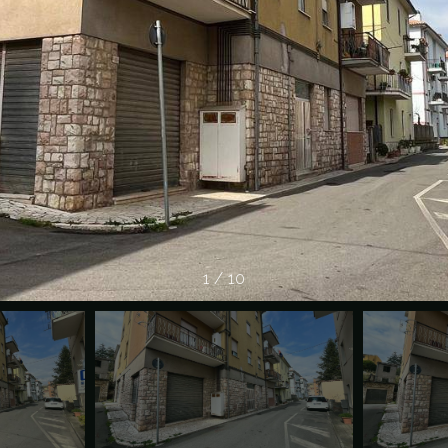
1
/
10