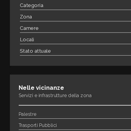
3
Categoria
Zona
4
Camere
5
Locali
Stato attuale
5+
Bagni
minimi
Nelle vicinanze
Servizi e infrastrutture della zona
Qualsiasi
1
Palestre
Trasporti Pubblici
2