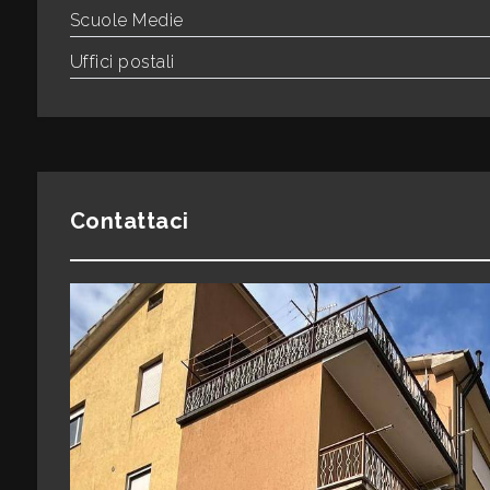
Scuole Medie
Uffici postali
3
4
5
Contattaci
5+
Camere
minime
Qualsiasi
1