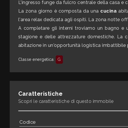
L'ingresso funge da fulcro centrale della casa e c
mq
La zona giorno è composta da una
cucina
abit
l'area relax dedicata agli ospiti. La zona notte of
A completare gli interni troviamo un bagno e 
stagione e delle attrezzature domestiche. La coll
abitazione in un'opportunità logistica imbattibile
Locali
Classe energetica
:
G
minimi
Qualsiasi
Caratteristiche
1
Scopri le caratteristiche di questo immobile
2
Codice