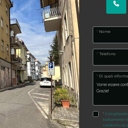
* Nome
* Telefono
* Di quali infor
*
Compilando e
trattamento de
confermo di a