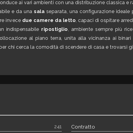
onduce ai vari ambienti con una distribuzione classica e r
abile e da una
sala
separata, una configurazione ideale p
fre invece
due camere da letto
, capaci di ospitare arred
un indispensabile
ripostiglio
, ambiente sempre più ric
ocazione al piano terra, unita alla vicinanza ai binari e
 per chi cerca la comodità di scendere di casa e trovarsi g
241
Contratto