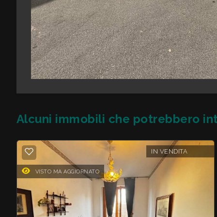
Giardino
Posto auto/Box
Balcone/Terrazzo
Ascensore
Alcuni immobili che potrebbero int
Arredato
IN VENDITA
Nuova costruzione
VISTO MA AGGIORNATO
Lusso