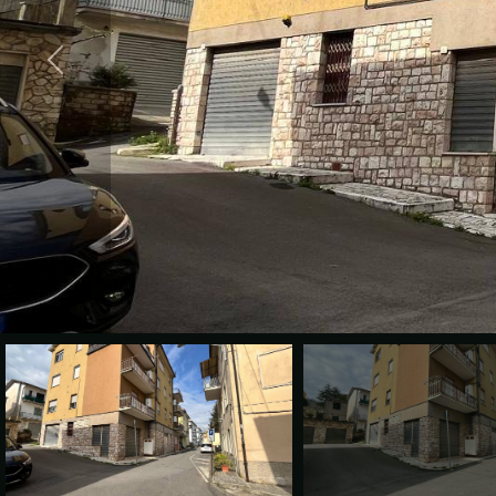
cercare
VALE
Provincia
LA
TUA
Comune
CASA?
DIVENTA
UN
Tipologia
SEGNALATORE
-
multiscelta
LAVORA
CON
Qualsiasi
NOI
Residenziali