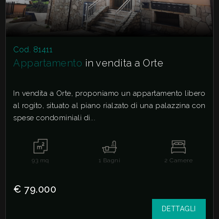
Cod. 81411
Appartamento
in vendita a Orte
In vendita a Orte, proponiamo un appartamento libero
al rogito, situato al piano rialzato di una palazzina con
spese condominiali di...
93
mq
1
Bagni
2
Camere
€ 79.000
DETTAGLI