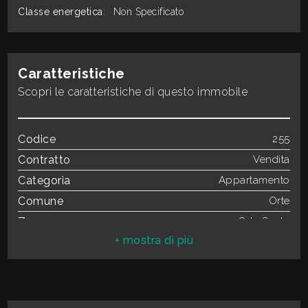
3
Classe energetica
:
Non Specificato
4
Caratteristiche
5
Scopri le caratteristiche di questo immobile
5+
Codice
255
Contratto
Vendita
Bagni
Categoria
Appartamento
minimi
Comune
Orte
Zona
Orte Scalo
Qualsiasi
Totale mq
85 mq
Camere
2
1
Bagni
2
Locali
3
2