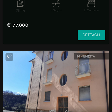
75
mq
1
Bagni
2
Camere
€ 77.000
DETTAGLI
IN VENDITA