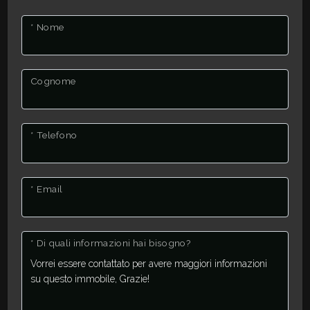
* Nome
2
3
Cognome
4
* Telefono
5
* Email
5+
* Di quali informazioni hai bisogno?
Altre
opzioni
-
multiscelta