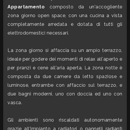
Appartamento
composto da un'accogliente
CONTATTI
Commerciali
zona giorno open space, con una cucina a vista
completamente arredata e dotata di tutti gli
Industriali
elettrodomestici necessari.
Terreni
La zona giorno si affaccia su un ampio terrazzo,
ideale per godere dei momenti di relax all'aperto e
per pranzi e cene all'aria aperta. La zona notte è
Prezzo
composta da due camere da letto spaziose e
luminose, entrambe con affaccio sul terrazzo, e
due bagni moderni, uno con doccia ed uno con
vasca.
Gli ambienti sono riscaldati autonomamente
Totale
grazie all'impianto a radiatori o pannelli radianti