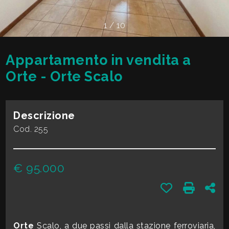
cercare
VALE
Provincia
1
/
10
LA
TUA
Appartamento in vendita a
Comune
CASA?
Orte - Orte Scalo
DIVENTA
Descrizione
UN
Cod. 255
Tipologia
SEGNALATORE
-
€ 95.000
multiscelta
LAVORA
Preferiti: Cod.
Stampa: 
Con
CON
Qualsiasi
NOI
Orte
Scalo, a due passi dalla stazione ferroviaria,
Residenziali