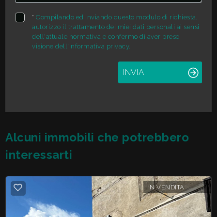
*
Compilando ed inviando questo modulo di richiesta,
Giardino
autorizzo il trattamento dei miei dati personali ai sensi
dell'attuale normativa e confermo di aver preso
visione dell'informativa privacy.
Posto auto/Box
INVIA
Balcone/Terrazzo
Ascensore
Arredato
Alcuni immobili che potrebbero
interessarti
Nuova costruzione
IN VENDITA
Lusso