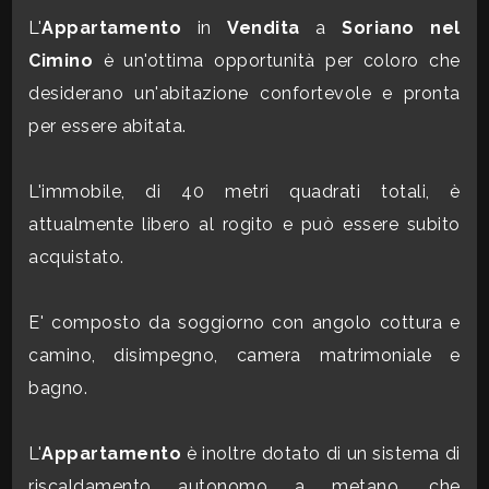
CONTATTI
L'
Appartamento
in
Vendita
a
Soriano nel
Commerciali
Cimino
è un'ottima opportunità per coloro che
desiderano un'abitazione confortevole e pronta
Industriali
per essere abitata.
Terreni
L'immobile, di 40 metri quadrati totali, è
attualmente libero al rogito e può essere subito
acquistato.
Prezzo
E' composto da soggiorno con angolo cottura e
camino, disimpegno, camera matrimoniale e
bagno.
L'
Appartamento
è inoltre dotato di un sistema di
Totale
riscaldamento autonomo a metano, che