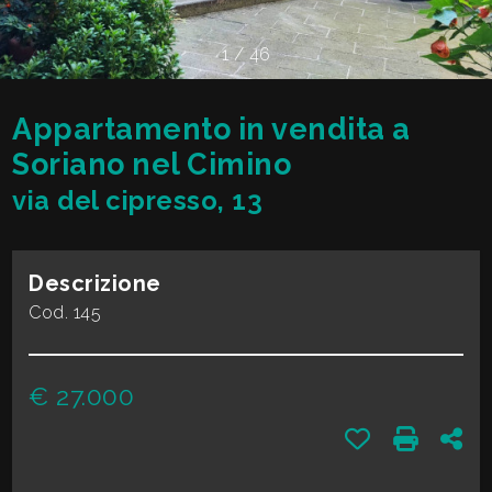
cercare
VALE
Provincia
1
/
46
LA
TUA
Appartamento in vendita a
Comune
CASA?
Soriano nel Cimino
via del cipresso, 13
DIVENTA
UN
Descrizione
Tipologia
SEGNALATORE
Cod. 145
-
multiscelta
LAVORA
€ 27.000
CON
Qualsiasi
Preferiti: Cod. 
Stampa: 
Con
NOI
Residenziali