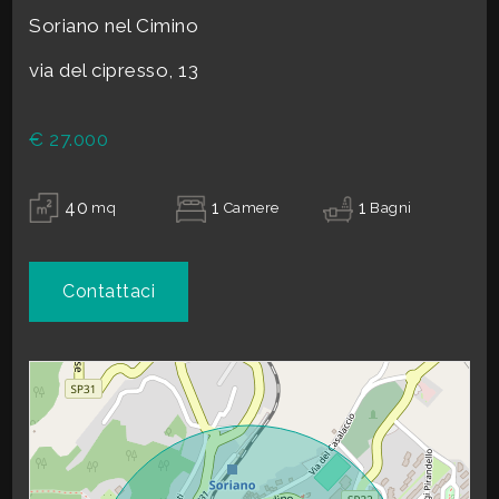
Soriano nel Cimino
Riscaldamento
Autonomo
Termosifoni
si
3
via del cipresso, 13
Stato attuale
Libero al rogito
4
Balconi
Presente
€ 27.000
Cucina
Abitabile
5
Camino
40
1
1
mq
Camere
Bagni
5+
Contattaci
Camere
minime
Qualsiasi
1