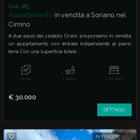
Cod. 185
Appartamento
in vendita a Soriano nel
Cimino
A due passi dal castello Orsini, proponiamo in vendita
un appartamento con entrata indipendente al piano
terra.Con una superficie totale...
70
mq
1
Bagni
2
Camere
€ 30.000
DETTAGLI
IN VENDITA