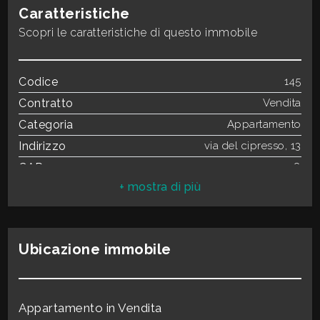
3
Caratteristiche
Scopri le caratteristiche di questo immobile
4
Codice
145
5
Contratto
Vendita
Categoria
Appartamento
5+
Indirizzo
via del cipresso, 13
CAP
1038
Bagni
Comune
Soriano nel Cimino
minimi
Totale mq
40 mq
Camere
1
Qualsiasi
Ubicazione immobile
Bagni
1
Locali
3
1
Stato conservazione
Buono
Appartamento in Vendita
Mq Magazzino
20,00 mq
2