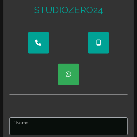
STUDIOZERO24
Giardino
Posto auto/Box
Balcone/Terrazzo
Ascensore
Arredato
Nuova costruzione
Lusso
* Nome