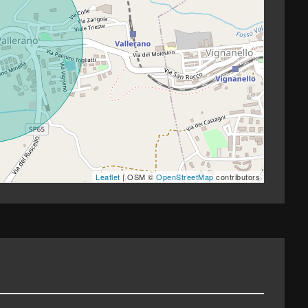
Leaflet
| OSM ©
OpenStreetMap
contributors