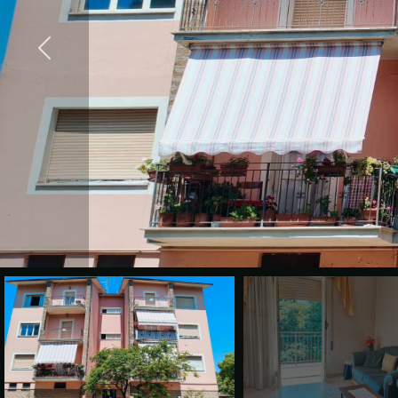
cercare
VALE
Provincia
LA
TUA
Comune
CASA?
DIVENTA
UN
Tipologia
SEGNALATORE
-
multiscelta
LAVORA
CON
Qualsiasi
NOI
Residenziali