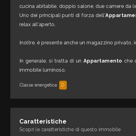
mq
cucina abitabile, doppio salone, due camere da l
Uno dei principali punti di forza dell'
Appartame
relax all'aperto.
Inoltre, è presente anche un magazzino privato, i
Locali
In generale, si tratta di un
Appartamento
che o
minimi
immobile luminoso.
Qualsiasi
Classe energetica
:
D
1
2
Caratteristiche
Scopri le caratteristiche di questo immobile