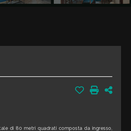
Preferiti: Cod. 132
Stampa: Cod. 
Condivid
otale di 80 metri quadrati composta da ingresso,