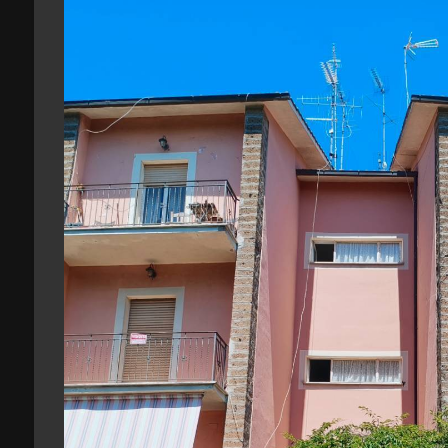
Giardino
Posto auto/Box
Balcone/Terrazzo
Ascensore
Arredato
Nuova costruzione
Lusso