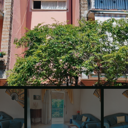
1
/
23