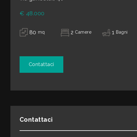
€ 48.000
2
80
2
1
mq
Camere
Bagni
3
4
Contattaci
5
5+
Altre
opzioni
Contattaci
-
multiscelta