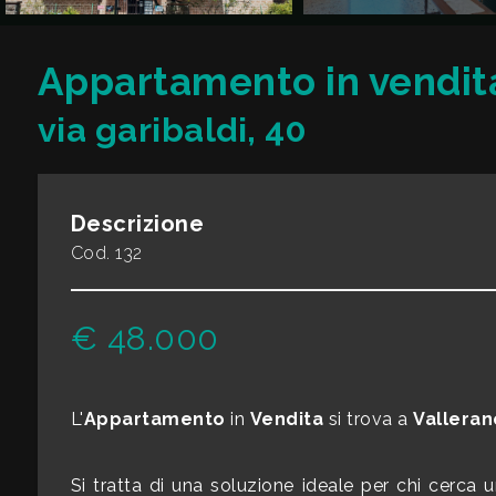
CONTATTI
Commerciali
Appartamento in vendita
via garibaldi, 40
Industriali
Terreni
Descrizione
Cod. 132
Prezzo
€ 48.000
L'
Appartamento
in
Vendita
si trova a
Valleran
Totale
Si tratta di una soluzione ideale per chi cerca