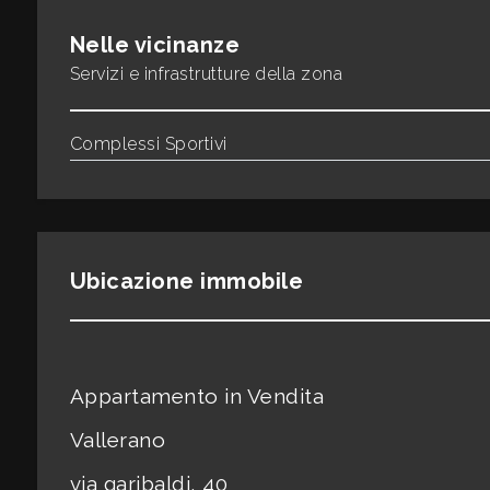
Nelle vicinanze
3
Servizi e infrastrutture della zona
4
Complessi Sportivi
5
5+
Ubicazione immobile
Camere
minime
Appartamento in Vendita
Qualsiasi
Vallerano
via garibaldi, 40
1