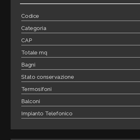
3
Codice
4
Categoria
5
CAP
Totale mq
5+
Bagni
Stato conservazione
Bagni
minimi
Termosifoni
Balconi
Qualsiasi
Impianto Telefonico
1
2