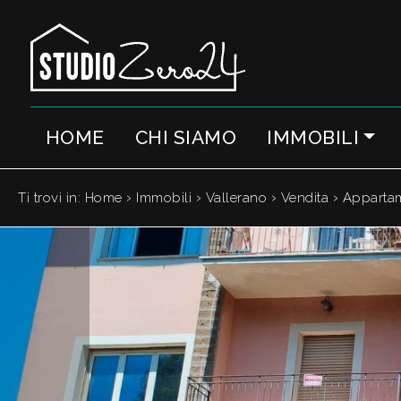
Codice
IT
EN
HOME
CHI SIAMO
IMMOBILI
Contratto
HOME
Qualsiasi
CHI
›
›
›
›
Ti trovi in:
Home
Immobili
Vallerano
Vendita
Apparta
SIAMO
Vendita
IMMOBILI
Affitto
SERVIZI
Scegli
dove
QUANTO