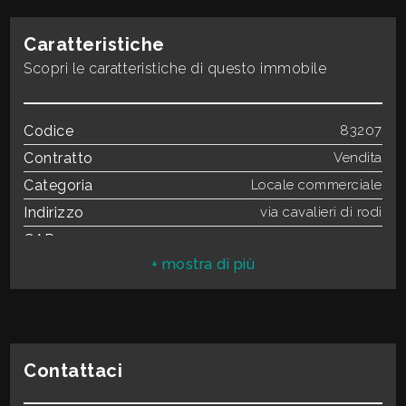
3
Caratteristiche
4
Scopri le caratteristiche di questo immobile
5
Codice
83207
Contratto
Vendita
5+
Categoria
Locale commerciale
Indirizzo
via cavalieri di rodi
Bagni
CAP
73014
minimi
Comune
Gallipoli
Zona
Corso Roma
Qualsiasi
Totale mq
200 mq
Bagni
2
1
Contattaci
Locali
5
Mq coperti
160 mq
2