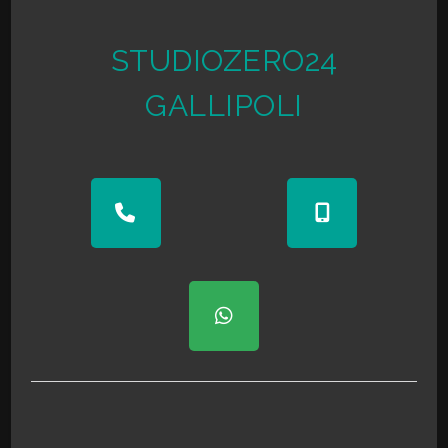
Mq scoperti
180 mq
STUDIOZERO24
Numero Vetrine
5
3
Posizione
Centrale
GALLIPOLI
4
5
5+
Camere
minime
Qualsiasi
1