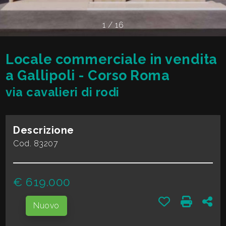
cercare
VALE
Provincia
1
/
16
LA
TUA
Locale commerciale in vendita
Comune
CASA?
a Gallipoli - Corso Roma
via cavalieri di rodi
DIVENTA
UN
Descrizione
Tipologia
SEGNALATORE
Cod. 83207
-
multiscelta
LAVORA
€ 619.000
CON
Qualsiasi
Preferiti: Cod.
Stampa:
Con
Nuovo
NOI
Residenziali