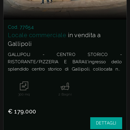
Cod. 77654
Locale commerciale
in vendita a
Gallipoli
GALLIPOLI - CENTRO STORICO -
RISTORANTE/PIZZERIA E BARAll'ingresso dello
splendido centro storico di Gallipoli, collocata nel
celebre...
300
mq
2
Bagni
€ 179.000
DETTAGLI