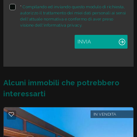
*
Compilando ed inviando questo modulo di richiesta,
Giardino
autorizzo il trattamento dei miei dati personali ai sensi
dell'attuale normativa e confermo di aver preso
visione dell'informativa privacy.
Posto auto/Box
INVIA
Balcone/Terrazzo
Ascensore
Alcuni immobili che potrebbero
Arredato
interessarti
Nuova costruzione
IN VENDITA
Lusso