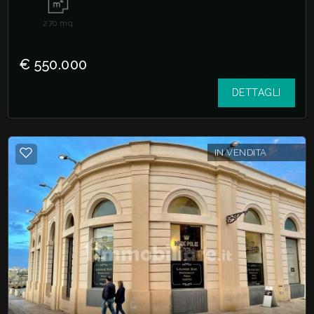
270
mq
€ 550.000
DETTAGLI
IN VENDITA