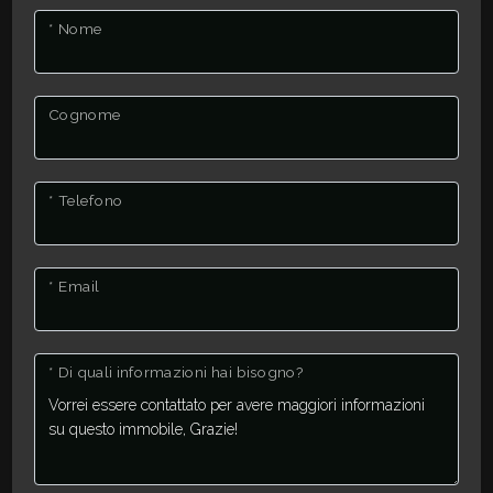
* Nome
2
Cognome
3
4
* Telefono
5
* Email
5+
* Di quali informazioni hai bisogno?
Altre
opzioni
-
multiscelta