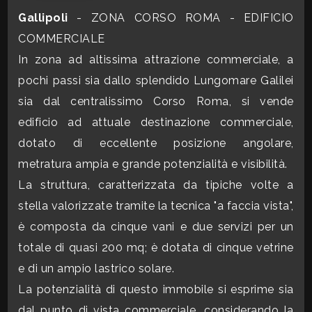
CONTATTI
Gallipoli
- ZONA CORSO ROMA - EDIFICIO
Commerciali
COMMERCIALE
In zona ad altissima attrazione commerciale, a
Industriali
pochi passi sia dallo splendido Lungomare Galilei
sia dal centralissimo Corso Roma, si vende
Terreni
edificio ad attuale destinazione commerciale,
dotato di eccellente posizione angolare,
metratura ampia e grande potenzialità e visibilità.
Prezzo
La struttura, caratterizzata da tipiche volte a
stella valorizzate tramite la tecnica "a faccia vista",
è composta da cinque vani e due servizi per un
totale di quasi 200 mq; è dotata di cinque vetrine
e di un ampio lastrico solare.
La potenzialità di questo immobile si esprime sia
Totale
dal punto di vista commerciale, considerando la