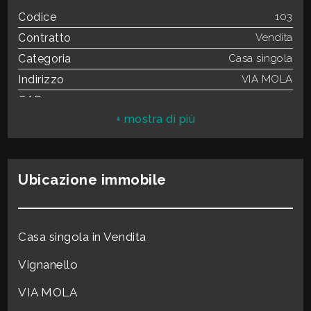
3
Codice
103
Contratto
Vendita
4
Categoria
Casa singola
Indirizzo
VIA MOLA
5
CAP
1039
Comune
Vignanello
5+
Totale mq
150 mq
Camere
5
Bagni
Ubicazione immobile
Bagni
4
minimi
Locali
9
Stato conservazione
Grezzo
Qualsiasi
Casa singola in Vendita
Numero posti auto
1
coperti
Vignanello
1
Posto auto
Coperto
VIA MOLA
Appartamenti Totali
2
2