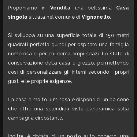
CONTATTI
Proponiamo in
Vendita
una bellissima
Casa
Commerciali
singola
situata nel comune di
Vignanello
.
Industriali
Si sviluppa su una superficie totale di 150 metri
quadrati perfetta quindi per ospitare una famiglia
Terreni
numerosa o per chi cerca ampi spazi. Lo stato di
conservazione della casa è grezzo, permettendo
così di personalizzare gli interni secondo i propri
Prezzo
gusti e le proprie esigenze.
La casa è molto luminosa e dispone di un balcone
che offre una splendida vista panoramica sulla
campagna circostante.
Totale
Inoltre, è dotata di un posto auto coperto, una