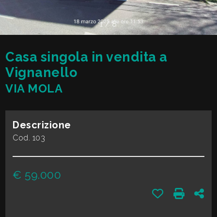
cercare
VALE
Provincia
1
/
8
LA
TUA
Casa singola in vendita a
Comune
CASA?
Vignanello
VIA MOLA
DIVENTA
UN
Descrizione
Tipologia
SEGNALATORE
Cod. 103
-
multiscelta
LAVORA
€ 59.000
CON
Qualsiasi
Preferiti: Cod.
Stampa: 
Con
NOI
Residenziali