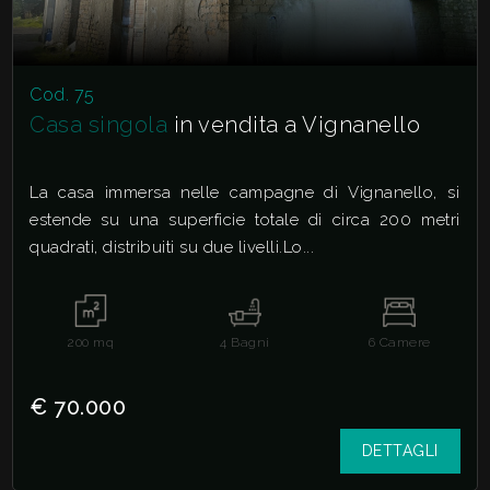
Cod. 75
Casa singola
in vendita a Vignanello
La casa immersa nelle campagne di Vignanello, si
estende su una superficie totale di circa 200 metri
quadrati, distribuiti su due livelli.Lo...
200
mq
4
Bagni
6
Camere
€ 70.000
DETTAGLI