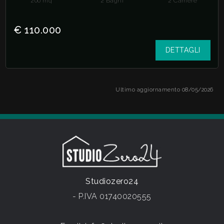
200
mq
2
Bagni
2
Camere
€ 110.000
DETTAGLI
Ultimo aggiornamento 08/05/2026
Studiozero24
- P.IVA 01740020555