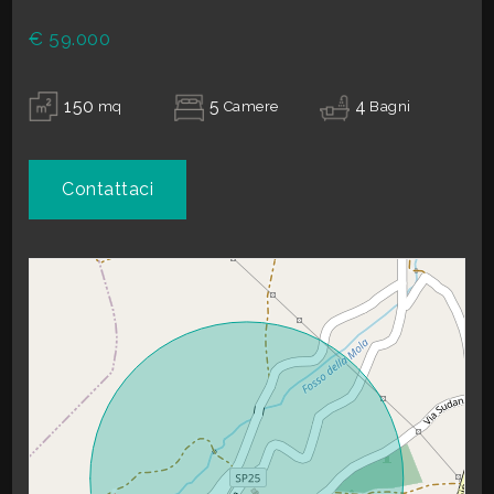
Anno di costruzione
2000
€ 59.000
Stato attuale
Libero al rogito
3
Balconi
Presente
150
5
4
mq
Camere
Bagni
Cucina
Abitabile
4
Contattaci
5
5+
Camere
minime
Qualsiasi
1