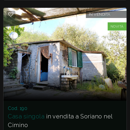
IN VENDITA
NOVITÀ
Cod. 190
Casa singola
in vendita a Soriano nel
Cimino