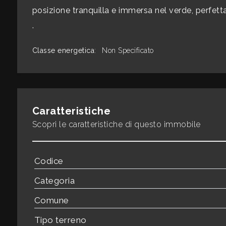
mq
posizione tranquilla e immersa nel verde, perfetta
.
Classe energetica
:
Non Specificato
Locali
Caratteristiche
minimi
Scopri le caratteristiche di questo immobile
Qualsiasi
Codice
1
Categoria
2
Comune
Tipo terreno