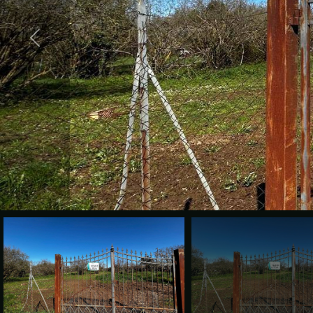
cercare
VALE
Provincia
LA
TUA
Comune
CASA?
DIVENTA
UN
Tipologia
SEGNALATORE
-
multiscelta
LAVORA
CON
Qualsiasi
NOI
Residenziali