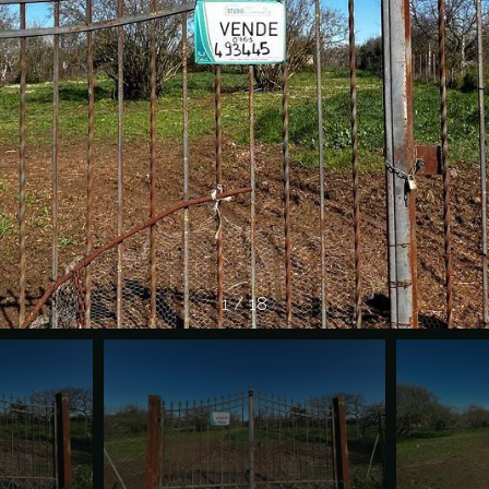
1
/
18