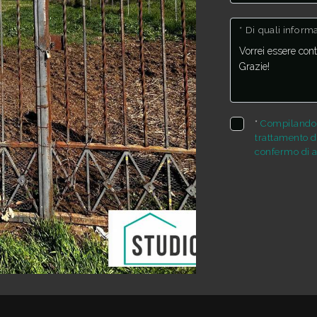
* Di quali infor
*
Compilando e
trattamento de
confermo di a