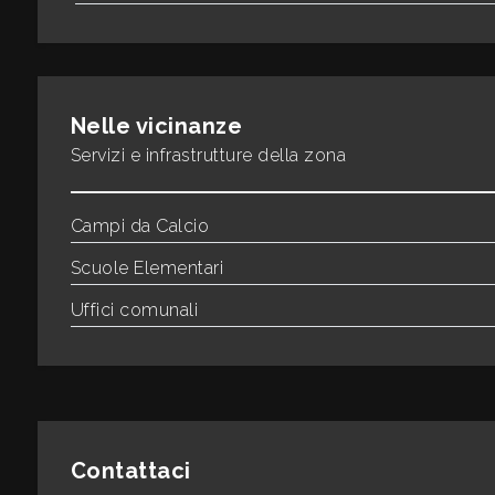
3
4
Nelle vicinanze
5
Servizi e infrastrutture della zona
5+
Campi da Calcio
Scuole Elementari
Bagni
minimi
Uffici comunali
Qualsiasi
1
Contattaci
2