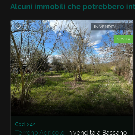
Alcuni immobili che potrebbero int
Giardino
IN VENDITA
Posto auto/Box
NOVITÀ
Balcone/Terrazzo
Ascensore
Arredato
Nuova costruzione
Lusso
Cod. 242
Terreno Agricolo
in vendita a Bassano