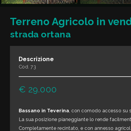
CONTATTI
Commerciali
Terreno Agricolo in vend
strada ortana
Industriali
Terreni
Descrizione
Cod. 73
Prezzo
€ 29.000
Bassano in Teverina
, con comodo accesso su s
La sua posizione pianeggiante lo rende facilmente 
Totale
Completamente recintato, e con annesso agricolo