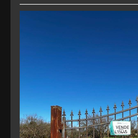
3
4
5
5+
Camere
minime
Qualsiasi
1