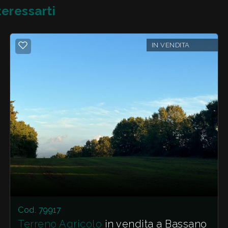
eressarti
IN VENDITA
Cod. 79917
Terreno Agricolo
in vendita a Bassano