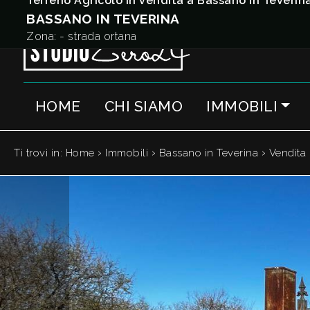
Terreno Agricolo in vendita a Bassano in Teverin
BASSANO IN TEVERINA
Codice
IT
Zona: - strada ortana
EN
HOME
CHI SIAMO
IMMOBILI
Contratto
HOME
Qualsiasi
CHI
›
›
›
Ti trovi in:
Home
Immobili
Bassano in Teverina
Vendita
SIAMO
Vendita
IMMOBILI
Affitto
SERVIZI
Scegli
dove
QUANTO