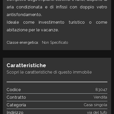
mq
aria condizionata e di infissi con doppio vetro
antisfondamento.
Ideale come investimento turistico o come
abitazione per le vacanze.
Classe energetica
:
Non Specificato
Locali
minimi
Caratteristiche
Qualsiasi
Scopri le caratteristiche di questo immobile
1
Codice
83047
Contratto
Vendita
2
Categoria
Casa singola
Indirizzo
via del tufo