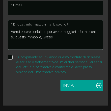
* Email
2
* Di quali informazioni hai bisogno?
3
4
5
*
Compilando ed inviando questo modulo di richiesta,
autorizzo il trattamento dei miei dati personali ai sensi
dell'attuale normativa e confermo di aver preso
5+
visione dell'informativa privacy.
INVIA
Altre
opzioni
-
multiscelta