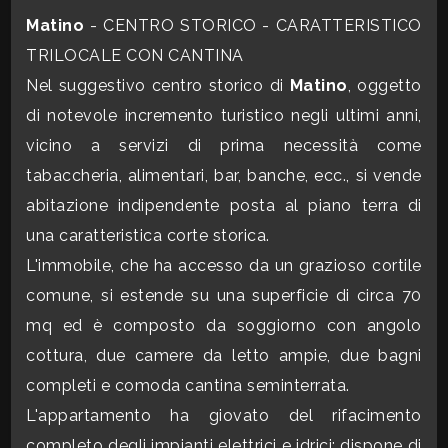
CONTATTI
Matino
- CENTRO STORICO - CARATTERISTICO
Commerciali
TRILOCALE CON CANTINA
Nel suggestivo centro storico di
Matino
, oggetto
Industriali
di notevole incremento turistico negli ultimi anni,
vicino a servizi di prima necessità come
Terreni
tabaccheria, alimentari, bar, banche, ecc., si vende
abitazione indipendente posta al piano terra di
una caratteristica corte storica.
Prezzo
L'immobile, che ha accesso da un grazioso cortile
comune, si estende su una superficie di circa 70
mq ed è composto da soggiorno con angolo
cottura, due camere da letto ampie, due bagni
completi e comoda cantina seminterrata.
L'appartamento ha giovato del rifacimento
Totale
completo degli impianti elettrici e idrici; dispone di