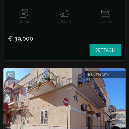
ristrutturato,...
28
mq
1
Bagni
1
Camere
€ 39.000
DETTAGLI
IN VENDITA