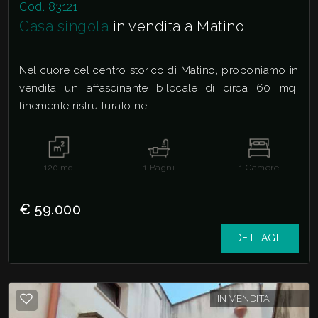
Cod. 83121
Casa singola
in vendita a Matino
Nel cuore del centro storico di Matino, proponiamo in
vendita un affascinante bilocale di circa 60 mq,
finemente ristrutturato nel...
120
mq
1
Bagni
1
Camere
€ 59.000
DETTAGLI
IN VENDITA