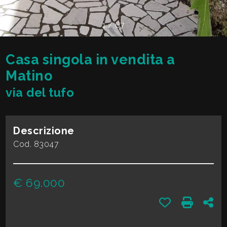
cercare
VALE
Provincia
1
/
67
LA
TUA
Casa singola in vendita a
Comune
CASA?
Matino
via del tufo
DIVENTA
UN
Descrizione
Tipologia
SEGNALATORE
Cod. 83047
-
multiscelta
LAVORA
€ 69.000
CON
Qualsiasi
Preferiti: Cod.
Stampa:
Con
NOI
Residenziali