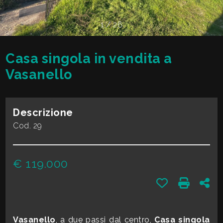
cercare
VALE
Provincia
1
/
26
LA
TUA
Casa singola in vendita a
Comune
CASA?
Vasanello
DIVENTA
Descrizione
UN
Cod. 29
Tipologia
SEGNALATORE
-
€ 119.000
multiscelta
LAVORA
Preferiti: Cod. 
Stampa: 
Con
CON
Qualsiasi
NOI
Vasanello
, a due passi dal centro,
Casa singola
Residenziali