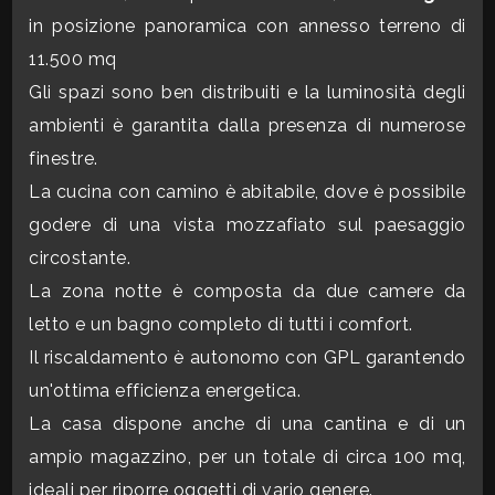
in posizione panoramica con annesso terreno di
CONTATTI
Commerciali
11.500 mq
Gli spazi sono ben distribuiti e la luminosità degli
Industriali
ambienti è garantita dalla presenza di numerose
finestre.
Terreni
La cucina con camino è abitabile, dove è possibile
godere di una vista mozzafiato sul paesaggio
circostante.
Prezzo
La zona notte è composta da due camere da
letto e un bagno completo di tutti i comfort.
Il riscaldamento è autonomo con GPL garantendo
un'ottima efficienza energetica.
La casa dispone anche di una cantina e di un
ampio magazzino, per un totale di circa 100 mq,
Totale
ideali per riporre oggetti di vario genere.