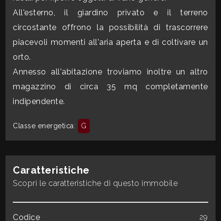
mq
All'esterno, il giardino privato e il terreno
circostante offrono la possibilità di trascorrere
piacevoli momenti all'aria aperta e di coltivare un
orto.
Annesso all'abitazione troviamo inoltre un altro
magazzino di circa 35 mq completamente
Locali
indipendente.
minimi
Classe energetica
:
G
Qualsiasi
1
Caratteristiche
Scopri le caratteristiche di questo immobile
2
Codice
29