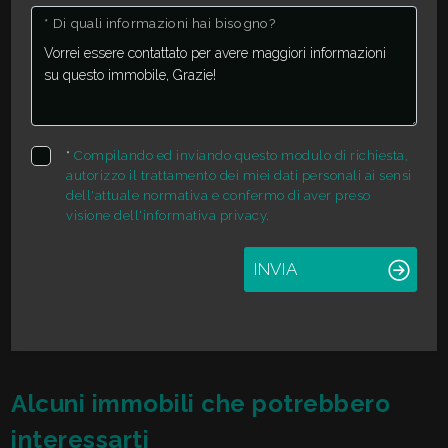
* Di quali informazioni hai bisogno?
Giardino
Posto auto/Box
*
Compilando ed inviando questo modulo di richiesta,
Balcone/Terrazzo
autorizzo il trattamento dei miei dati personali ai sensi
dell'attuale normativa e confermo di aver preso
Ascensore
visione dell'informativa privacy.
INVIA
Arredato
Nuova costruzione
Lusso
Alcuni immobili che potrebbero
interessarti