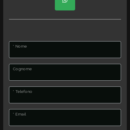
2
3
* Nome
4
5
Cognome
5+
* Telefono
Altre
opzioni
* Email
-
multiscelta