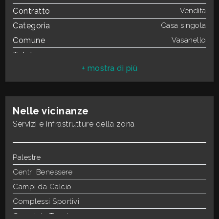
3
Contratto
Vendita
Categoria
Casa singola
4
Comune
Vasanello
Totale mq
75 mq
5
Camere
2
Bagni
1
5+
Locali
3
Nelle vicinanze
Stato conservazione
Da ristrutturare
Bagni
Servizi e infrastrutture della zona
Mq Magazzino
35,32 mq
minimi
Piano
Piano terra
Riscaldamento
Palestre
Autonomo
Qualsiasi
Termosifoni
Centri Benessere
termosifoni
Stato attuale
Campi da Calcio
Libero al rogito
1
Balconi
Complessi Sportivi
Presente
Giardino
Campi da Tennis
Privato
2