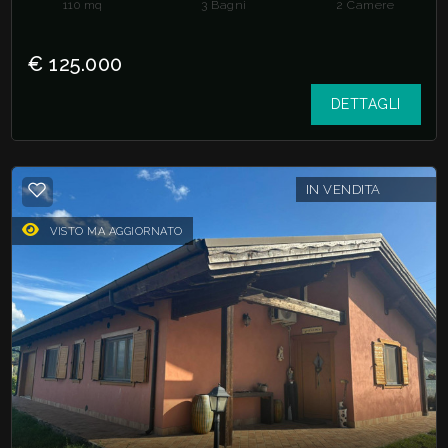
110
mq
3
Bagni
2
Camere
€ 125.000
DETTAGLI
IN VENDITA
VISTO MA AGGIORNATO