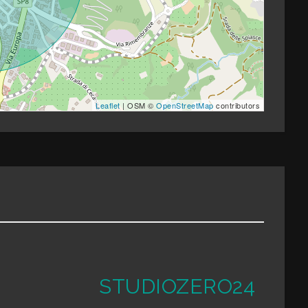
Leaflet
| OSM ©
OpenStreetMap
contributors
STUDIOZERO24