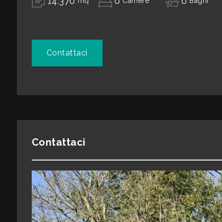
14.370
0
0
mq
Camere
Bagni
3
Contattaci
4
5
5+
Contattaci
Camere
minime
Qualsiasi
1