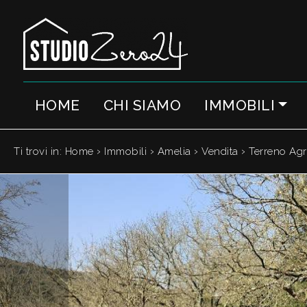
Codice
IT
EN
HOME
CHI SIAMO
IMMOBILI
Contratto
HOME
Qualsiasi
CHI
›
›
›
›
Ti trovi in:
Home
Immobili
Amelia
Vendita
Terreno Agr
SIAMO
Vendita
IMMOBILI
Affitto
SERVIZI
Scegli
dove
QUANTO