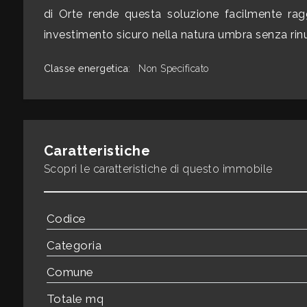
mq
di Orte rende questa soluzione facilmente ragg
investimento sicuro nella natura umbra senza rin
Classe energetica
:
Non Specificato
Locali
Caratteristiche
minimi
Scopri le caratteristiche di questo immobile
Qualsiasi
Codice
1
Categoria
2
Comune
Totale mq