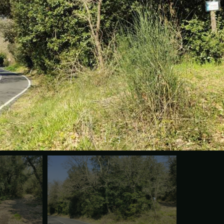
1
/
3