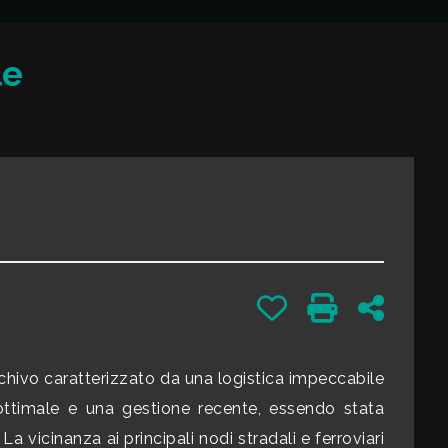
le
Preferiti: Cod. 82141
Stampa: Cod. 
Condivid
hivo caratterizzato da una logistica impeccabile
e ottimale e una gestione recente, essendo stata
 vicinanza ai principali nodi stradali e ferroviari