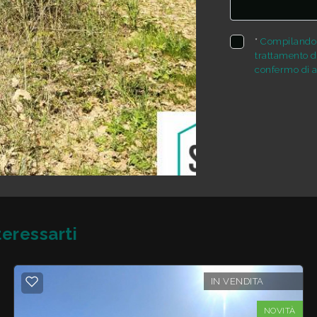
*
Compilando e
trattamento de
confermo di a
eressarti
IN VENDITA
NOVITÀ