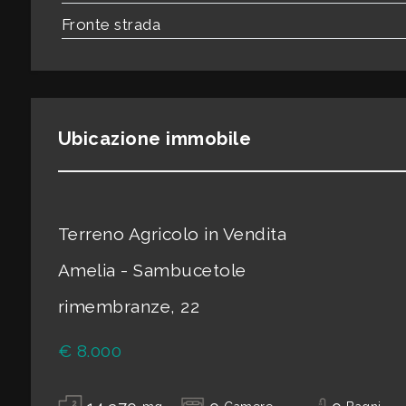
3
Fronte strada
4
5
Ubicazione immobile
5+
Bagni
Terreno Agricolo in Vendita
minimi
Amelia - Sambucetole
Qualsiasi
rimembranze, 22
€ 8.000
1
2