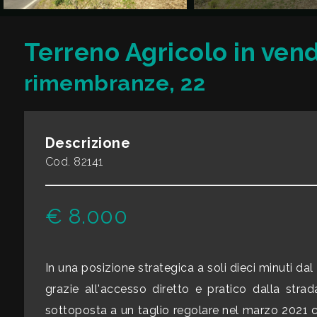
CONTATTI
Commerciali
Terreno Agricolo in ven
rimembranze, 22
Industriali
Terreni
Descrizione
Cod. 82141
Prezzo
€ 8.000
In una posizione strategica a soli dieci minuti dal
grazie all'accesso diretto e pratico dalla stra
Totale
sottoposta a un taglio regolare nel marzo 2021 che