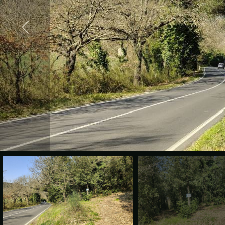
cercare
VALE
Provincia
LA
TUA
Comune
CASA?
DIVENTA
UN
Tipologia
SEGNALATORE
-
multiscelta
LAVORA
CON
Qualsiasi
NOI
Residenziali