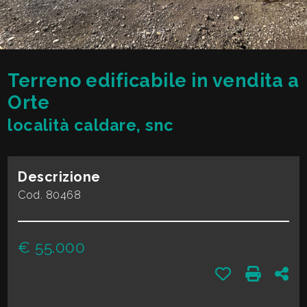
cercare
VALE
Provincia
1
/
7
LA
TUA
Terreno edificabile in vendita a
Comune
CASA?
Orte
località caldare, snc
DIVENTA
UN
Descrizione
Tipologia
SEGNALATORE
Cod. 80468
-
multiscelta
LAVORA
€ 55.000
CON
Qualsiasi
Preferiti: Cod
Stampa:
Con
NOI
Residenziali