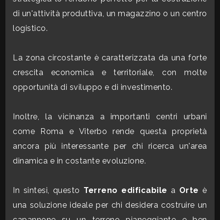
mq
di un'attività produttiva, un magazzino o un centro
logistico.
La zona circostante è caratterizzata da una forte
crescita economica e territoriale, con molte
opportunità di sviluppo e di investimento.
Locali
minimi
Inoltre, la vicinanza a importanti centri urbani
come Roma e Viterbo rende questa proprietà
Qualsiasi
ancora più interessante per chi ricerca un'area
dinamica e in costante evoluzione.
1
In sintesi, questo
Terreno edificabile
a
Orte
è
2
una soluzione ideale per chi desidera costruire un
capannone su un terreno pianeggiante e ben