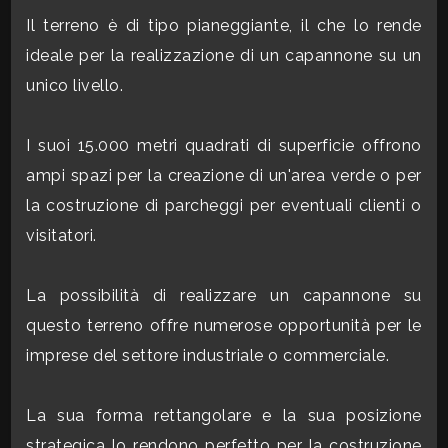
CONTATTI
Il terreno è di tipo pianeggiante, il che lo rende
Commerciali
ideale per la realizzazione di un capannone su un
unico livello.
Industriali
I suoi 15.000 metri quadrati di superficie offrono
Terreni
ampi spazi per la creazione di un'area verde o per
la costruzione di parcheggi per eventuali clienti o
visitatori.
Prezzo
La possibilità di realizzare un capannone su
questo terreno offre numerose opportunità per le
imprese del settore industriale o commerciale.
La sua forma rettangolare e la sua posizione
Totale
strategica lo rendono perfetto per la costruzione