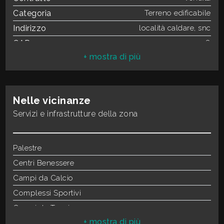
Categoria
Terreno edificabile
Indirizzo
località caldare, snc
3
CAP
1028
4
Comune
Orte
Totale mq
15.000 mq
5
Possibili
Capannone
realizzazioni
Nelle vicinanze
Tipo terreno
Pianeggiante
Servizi e infrastrutture della zona
5+
Fronte strada
Palestre
Camere
Centri Benessere
minime
Campi da Calcio
Qualsiasi
Complessi Sportivi
Campi da Tennis
1
Piste Ciclabili