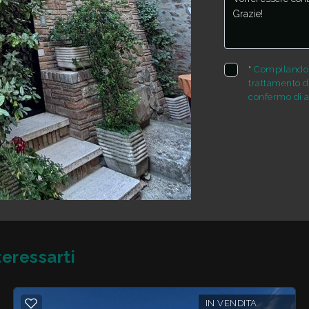
*
Compilando e
trattamento de
confermo di a
eressarti
IN VENDITA