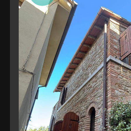
3
4
5
5+
Camere
minime
Qualsiasi
1