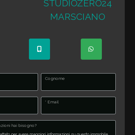
STUDIOZERO24
MARSCIANO
Cognome
* Email
mazioni hai bisogno?