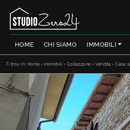
Codice
IT
EN
HOME
CHI SIAMO
IMMOBILI
Contratto
HOME
Qualsiasi
CHI
›
›
›
›
Ti trovi in:
Home
Immobili
Collazzone
Vendita
Casa s
SIAMO
Vendita
IMMOBILI
Affitto
SERVIZI
Scegli
dove
QUANTO