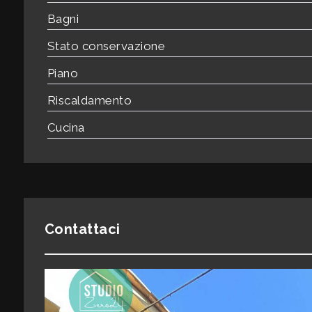
3
Bagni
4
Stato conservazione
Piano
5
Riscaldamento
5+
Cucina
Bagni
minimi
Contattaci
Qualsiasi
1
2