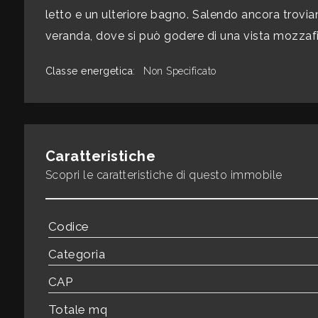
mq
letto e un ulteriore bagno. Salendo ancora trovi
veranda, dove si può godere di una vista mozzafi
Classe energetica
:
Non Specificato
Locali
Caratteristiche
minimi
Scopri le caratteristiche di questo immobile
Qualsiasi
Codice
1
Categoria
2
CAP
Totale mq