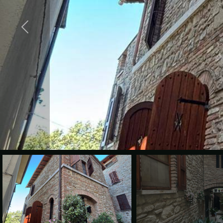
cercare
VALE
Provincia
LA
TUA
Comune
CASA?
DIVENTA
UN
Tipologia
SEGNALATORE
-
multiscelta
LAVORA
CON
Qualsiasi
NOI
Residenziali