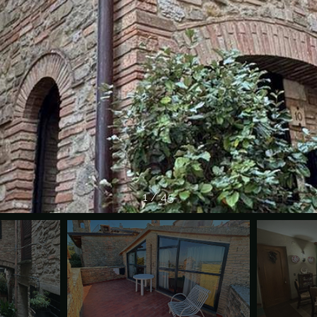
1
/
45