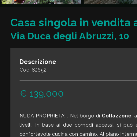
CONTATTI
Commerciali
Casa singola in vendita 
Via Duca degli Abruzzi, 10
Industriali
Terreni
Descrizione
Cod. 82652
Prezzo
€ 139.000
NUDA PROPRIETA' . Nel borgo di
Collazzone
, 
livelli. In base ai due comodi accessi, si p
Totale
confortevole cucina con camino. Al piano interme