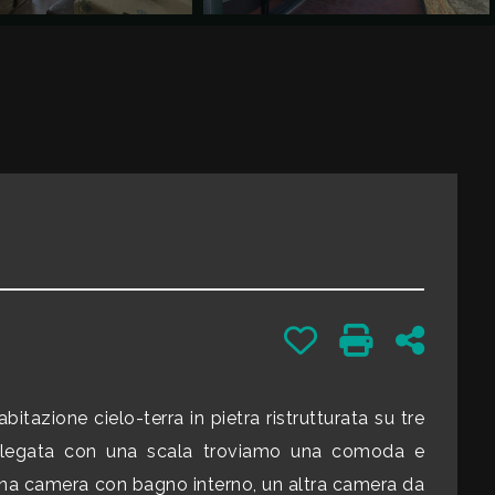
Preferiti: Cod. 82652
Stampa: Cod.
Condivid
bitazione cielo-terra in pietra ristrutturata su tre
collegata con una scala troviamo una comoda e
 una camera con bagno interno, un altra camera da