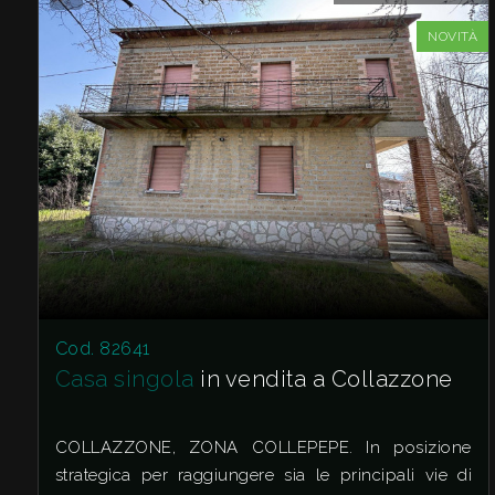
NOVITÀ
Giardino
Posto auto/Box
Balcone/Terrazzo
Ascensore
Arredato
Cod. 82641
Nuova costruzione
Casa singola
in vendita a Collazzone
Lusso
COLLAZZONE, ZONA COLLEPEPE. In posizione
strategica per raggiungere sia le principali vie di