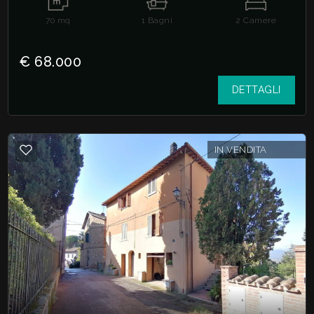
70
mq
1
Bagni
2
Camere
€ 68.000
DETTAGLI
IN VENDITA