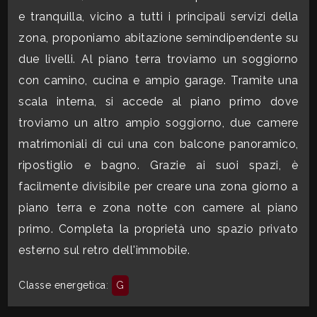
e tranquilla, vicino a tutti i principali servizi della
CONTATTI
Commerciali
zona, proponiamo abitazione semindipendente su
due livelli. Al piano terra troviamo un soggiorno
Industriali
con camino, cucina e ampio garage. Tramite una
scala interna, si accede al piano primo dove
Terreni
troviamo un altro ampio soggiorno, due camere
matrimoniali di cui una con balcone panoramico,
ripostiglio e bagno. Grazie ai suoi spazi, è
Prezzo
facilmente divisibile per creare una zona giorno a
piano terra e zona notte con camere al piano
primo. Completa la proprietà uno spazio privato
esterno sul retro dell'immobile.
Classe energetica
:
G
Totale