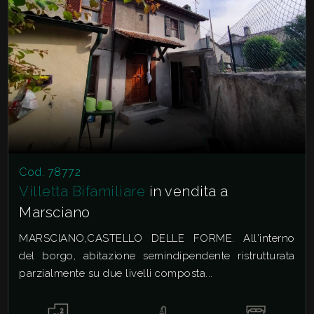
Giardino
Posto auto/Box
Balcone/Terrazzo
Ascensore
Cod. 78772
Villetta Bifamiliare
in vendita a
Arredato
Marsciano
Nuova costruzione
MARSCIANO,CASTELLO DELLE FORME. All'interno
del borgo, abitazione semindipendente ristrutturata
parzialmente su due livelli composta...
Lusso