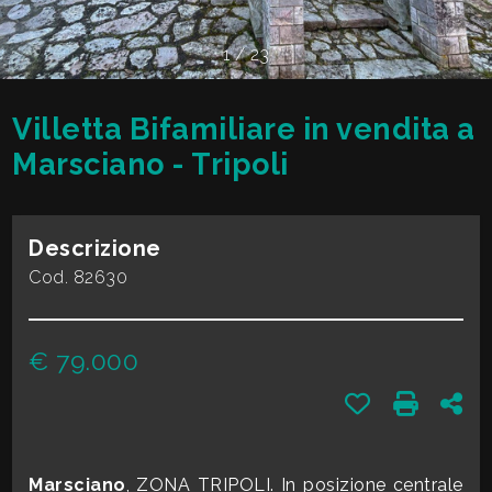
cercare
VALE
Provincia
1
/
23
LA
TUA
Villetta Bifamiliare in vendita a
Comune
CASA?
Marsciano - Tripoli
DIVENTA
Descrizione
UN
Cod. 82630
Tipologia
SEGNALATORE
-
€ 79.000
multiscelta
LAVORA
Preferiti: Cod.
Stampa:
Con
CON
Qualsiasi
NOI
Marsciano
, ZONA TRIPOLI. In posizione centrale
Residenziali