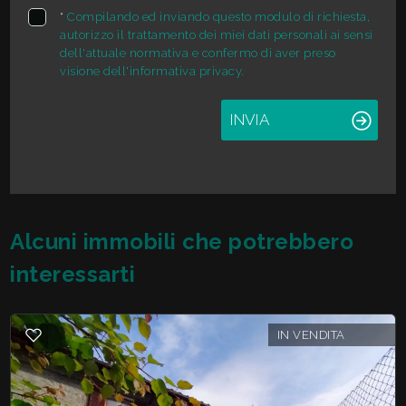
*
Compilando ed inviando questo modulo di richiesta,
autorizzo il trattamento dei miei dati personali ai sensi
2
dell'attuale normativa e confermo di aver preso
visione dell'informativa privacy.
3
INVIA
4
5
Alcuni immobili che potrebbero
5+
interessarti
Altre
IN VENDITA
opzioni
-
multiscelta