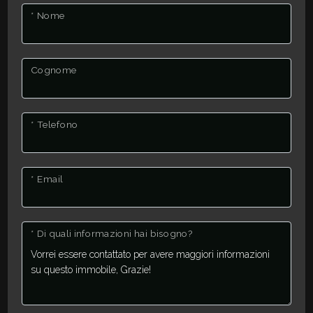
* Nome
3
Cognome
4
5
* Telefono
5+
* Email
Camere
minime
* Di quali informazioni hai bisogno?
Qualsiasi
1