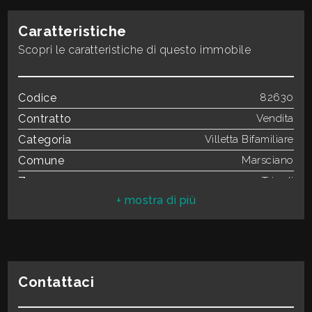
mq
Caratteristiche
Scopri le caratteristiche di questo immobile
Codice
82630
Contratto
Vendita
Locali
Categoria
Villetta Bifamiliare
minimi
Comune
Marsciano
Zona
Tripoli
Qualsiasi
Totale mq
100 mq
Camere
2
1
Bagni
1
Locali
4
2
Contattaci
Riscaldamento
Autonomo
Anno di costruzione
1970