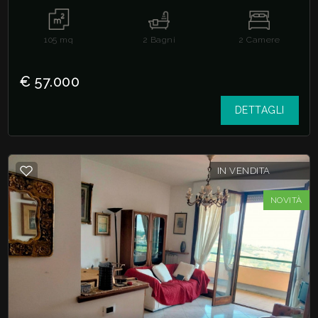
105
mq
2
Bagni
2
Camere
€ 57.000
DETTAGLI
IN VENDITA
NOVITÀ