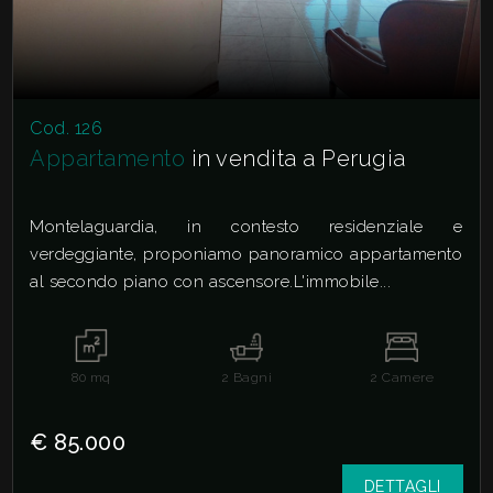
Cod. 126
Appartamento
in vendita a Perugia
Montelaguardia, in contesto residenziale e
verdeggiante, proponiamo panoramico appartamento
al secondo piano con ascensore.L'immobile...
80
mq
2
Bagni
2
Camere
€ 85.000
DETTAGLI