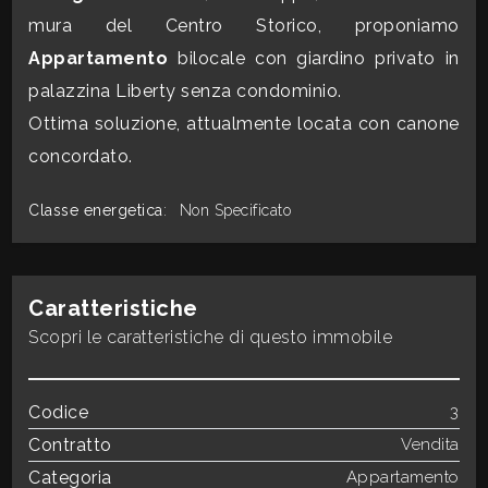
mura del Centro Storico, proponiamo
CONTATTI
Commerciali
Appartamento
bilocale con giardino privato in
palazzina Liberty senza condominio.
Industriali
Ottima soluzione, attualmente locata con canone
concordato.
Terreni
Classe energetica
:
Non Specificato
Prezzo
Caratteristiche
Scopri le caratteristiche di questo immobile
Codice
3
Contratto
Vendita
Totale
Categoria
Appartamento