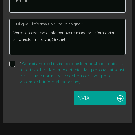
* Email
3
* Di quali informazioni hai bisogno?
4
5
*
Compilando ed inviando questo modulo di richiesta,
5+
autorizzo il trattamento dei miei dati personali ai sensi
dell'attuale normativa e confermo di aver preso
visione dell'informativa privacy.
Camere
INVIA
minime
Qualsiasi
1