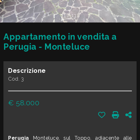
cercare
VALE
Provincia
1
/
13
LA
TUA
Appartamento in vendita a
Comune
CASA?
Perugia - Monteluce
DIVENTA
Descrizione
UN
Cod. 3
Tipologia
SEGNALATORE
-
€ 58.000
multiscelta
LAVORA
Preferiti: Cod. 
Stampa: 
Con
CON
Qualsiasi
NOI
Perugia
Monteluce, sul Toppo, adiacente alle
Residenziali