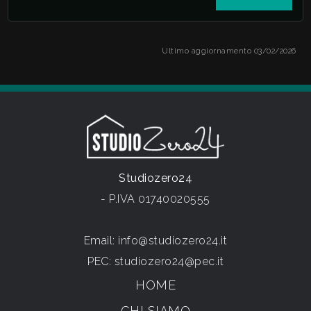
Ultimo aggiornamento 03/02/2026
Studiozero24
- P.IVA 01740020555
Email:
info@studiozero24.it
PEC:
studiozero24@pec.it
HOME
CHI SIAMO