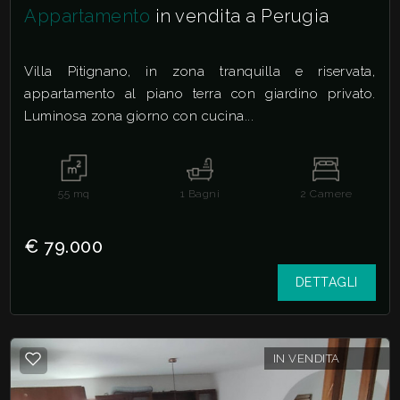
Appartamento
in vendita a Perugia
Giardino
Villa Pitignano, in zona tranquilla e riservata,
Posto auto/Box
appartamento al piano terra con giardino privato.
Luminosa zona giorno con cucina...
Balcone/Terrazzo
Ascensore
55
mq
1
Bagni
2
Camere
€ 79.000
Arredato
DETTAGLI
Nuova costruzione
Lusso
IN VENDITA