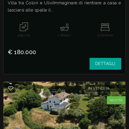
Villa tra Colori e UliviImmaginare di rientrare a casa e
lasciarsi alle spalle il...
245
mq
1
Bagni
3
Camere
€ 180.000
DETTAGLI
IN VENDITA
NOVITÀ