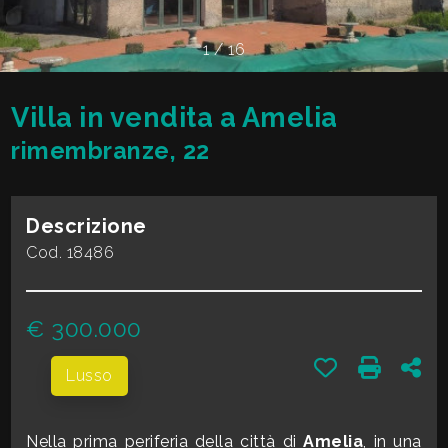
cercare
VALE
Provincia
1
/
16
LA
TUA
Villa in vendita a Amelia
Comune
CASA?
rimembranze, 22
DIVENTA
Descrizione
UN
Cod. 18486
Tipologia
SEGNALATORE
-
€ 300.000
multiscelta
LAVORA
Preferiti: Cod.
Stampa:
Con
CON
Lusso
Qualsiasi
NOI
Nella prima periferia della città di
Amelia
, in una
Residenziali