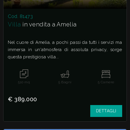
Cod. 81473
Villa
in vendita a Amelia
Nel cuore di Amelia, a pochi passi da tutti i servizi ma
immersa in un'atmosfera di assoluta privacy, sorge
questa prestigiosa villa...
510
mq
5
Bagni
5
Camere
€ 389.000
DETTAGLI