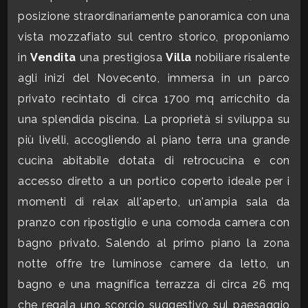
posizione straordinariamente panoramica con una
CONTATTI
Commerciali
vista mozzafiato sul centro storico, proponiamo
in
Vendita
una prestigiosa
Villa
nobiliare risalente
Industriali
agli inizi del Novecento, immersa in un parco
privato recintato di circa 1700 mq arricchito da
Terreni
una splendida piscina. La proprietà si sviluppa su
più livelli, accogliendo al piano terra una grande
cucina abitabile dotata di retrocucina e con
Prezzo
accesso diretto a un portico coperto ideale per i
momenti di relax all'aperto, un'ampia sala da
pranzo con ripostiglio e una comoda camera con
bagno privato. Salendo al primo piano la zona
notte offre tre luminose camere da letto, un
bagno e una magnifica terrazza di circa 26 mq
Totale
che regala uno scorcio suggestivo sul paesaggio