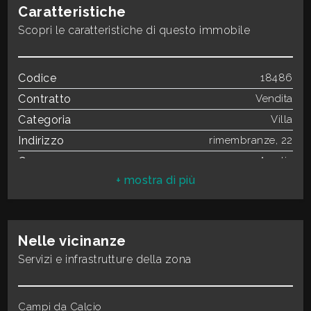
3
Caratteristiche
Scopri le caratteristiche di questo immobile
4
Codice
18486
5
Contratto
Vendita
Categoria
Villa
5+
Indirizzo
rimembranze, 22
Comune
Amelia
Bagni
Totale mq
286 mq
minimi
Mq calpestabili
266.00
Camere
8
Qualsiasi
Nelle vicinanze
Bagni
2
Servizi e infrastrutture della zona
Locali
10
1
Stato conservazione
Da ristrutturare
Riscaldamento
Campi da Calcio
Autonomo
2