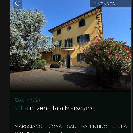
IN VENDITA
Giardino
Posto auto/Box
Balcone/Terrazzo
Ascensore
Arredato
Nuova costruzione
Cod. 77723
Villa
in vendita a Marsciano
Lusso
MARSCIANO, ZONA SAN VALENTINO DELLA