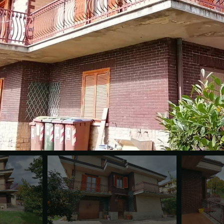
1
/
37