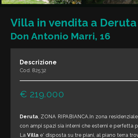
CONTATTI
Commerciali
Villa in vendita a Derut
Don Antonio Marri, 16
Industriali
Terreni
Descrizione
Cod. 82532
Prezzo
€ 219.000
Deruta
, ZONA RIPABIANCA.In zona residenziale, a
con ampi spazi sia interni che esterni e perfetta 
Totale
La
Villa
e' disposta su tre piani, al piano terra 