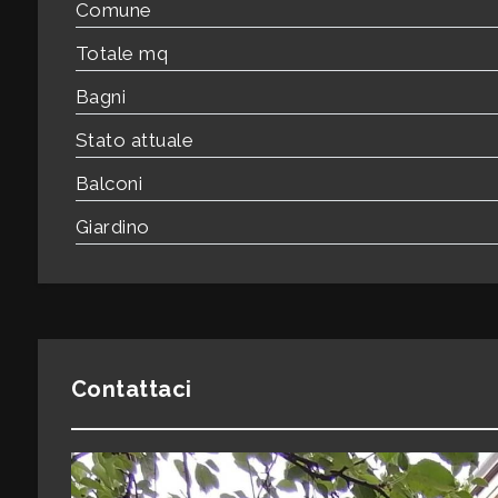
3
Comune
Totale mq
4
Bagni
5
Stato attuale
Balconi
5+
Giardino
Bagni
minimi
Qualsiasi
Contattaci
1
2