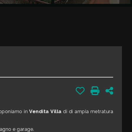
Preferiti: Cod. 82532
Stampa: Cod. 
Condivid
proponiamo in
Vendita
Villa
di di ampia metratura
bagno e garage.