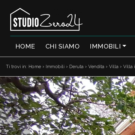
Codice
IT
EN
HOME
CHI SIAMO
IMMOBILI
Contratto
HOME
Qualsiasi
CHI
›
›
›
›
›
Ti trovi in:
Home
Immobili
Deruta
Vendita
Villa
Villa
SIAMO
Vendita
IMMOBILI
Affitto
SERVIZI
Scegli
dove
QUANTO