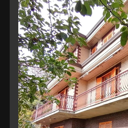
3
4
5
5+
Camere
minime
Qualsiasi
1