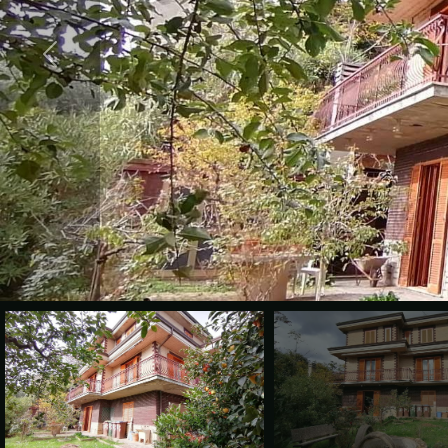
cercare
VALE
Provincia
LA
TUA
Comune
CASA?
DIVENTA
UN
Tipologia
SEGNALATORE
-
multiscelta
LAVORA
CON
Qualsiasi
NOI
Residenziali