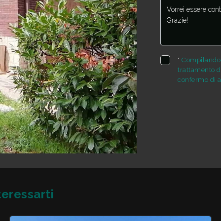
*
Compilando e
trattamento de
confermo di a
eressarti