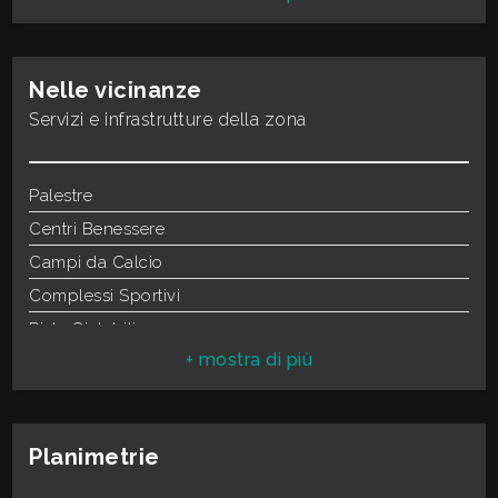
Camere
3
2
Bagni
2
Nelle vicinanze
Locali
5
Servizi e infrastrutture della zona
3
Aria
Condizionata
4
Palestre
Centri Benessere
5
Campi da Calcio
Complessi Sportivi
5+
Piste Ciclabili
Parchi Giochi
Altre
Trasporti Pubblici
opzioni
Asilo
-
Planimetrie
Scuole Elementari
multiscelta
Scuole Medie