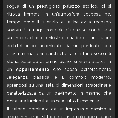
soglia di un prestigioso palazzo storico, ci si
CONTATTI
Commerciali
ritrova immersi in un'atmosfera sospesa nel
tempo dove il silenzio e la bellezza regnano
Industriali
sovrani. Un lungo corridoio d'ingresso conduce a
un meraviglioso chiostro quadrato, un cuore
Terreni
architettonico incorniciato da un porticato con
pilastri in mattoni e archi che raccontano secoli di
storia. Salendo al primo piano, si viene accolti in
Prezzo
un
Appartamento
che sposa perfettamente
l'eleganza classica e il comfort moderno,
aprendosi su una sala di dimensioni straordinarie
caratterizzata da un pavimento in marmo che
dona una luminosità unica a tutto l'ambiente.
Il salone, dominato da un imponente camino a
Totale
legna in marmo, si fonde in un ampio open space