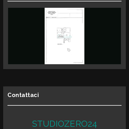
Bar
Giardino
Uffici postali
Uffici comunali
Posto auto/Box
Balcone/Terrazzo
Ascensore
Arredato
Contattaci
Nuova costruzione
Lusso
STUDIOZERO24