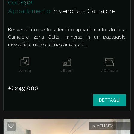
Cod. 83126
Appartamento
in vendita a Camaiore
Benvenuti in questo splendido appartamento situato a
Camaiore, zona Gello, immerso in un paesaggio
mozzafiato nelle colline camaioresi....
103
mq
1
Bagni
2
Camere
€ 249.000
DETTAGLI
IN VENDITA