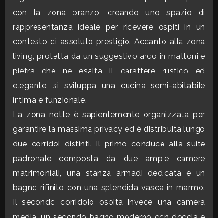
mq
con la zona pranzo, creando uno spazio di
rappresentanza ideale per ricevere ospiti in un
contesto di assoluto prestigio. Accanto alla zona
living, protetta da un suggestivo arco in mattoni e
pietra che ne esalta il carattere rustico ed
elegante, si sviluppa una cucina semi-abitabile
Locali
intima e funzionale.
minimi
La zona notte è sapientemente organizzata per
garantire la massima privacy ed è distribuita lungo
Qualsiasi
due corridoi distinti. Il primo conduce alla suite
padronale composta da due ampie camere
1
matrimoniali, una stanza armadi dedicata e un
bagno rifinito con una splendida vasca in marmo.
2
Il secondo corridoio ospita invece una camera
media, un secondo bagno moderno con doccia e