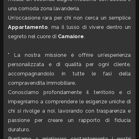
3
una comoda zona lavanderia.
Un'occasione rara per chi non cerca un semplice
4
Appartamento
, ma il lusso di vivere dentro un
segreto nel cuore di
Camaiore
.
5
" La nostra missione è offrire un'esperienza
5+
personalizzata e di qualità per ogni cliente,
accompagnandolo in tutte le fasi della
Bagni
compravendita immobiliare.
minimi
Conosciamo profondamente il territorio e ci
impegniamo a comprendere le esigenze uniche di
Qualsiasi
chi si rivolge a noi, lavorando con trasparenza e
passione per creare un rapporto di fiducia
1
duraturo.
2
Puntiamo a migliorare costantemente i nostri