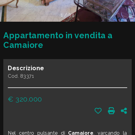
cercare
VALE
Provincia
1
/
34
LA
TUA
Appartamento in vendita a
Comune
CASA?
Camaiore
DIVENTA
Descrizione
UN
Cod. 83371
Tipologia
SEGNALATORE
-
€ 320.000
multiscelta
LAVORA
Preferiti: Cod.
Stampa: 
Con
CON
Qualsiasi
NOI
Nel centro pulsante di
Camaiore
, varcando la
Residenziali