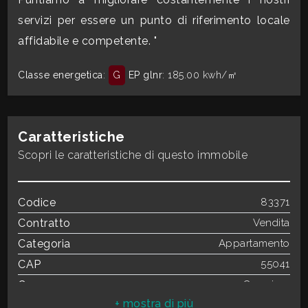
servizi per essere un punto di riferimento locale
3
affidabile e competente. "
Classe energetica
:
G
EP glnr
: 185.00 kwh/㎡
4
5
Caratteristiche
Scopri le caratteristiche di questo immobile
5+
Codice
83371
Camere
Contratto
Vendita
minime
Categoria
Appartamento
Qualsiasi
CAP
55041
Comune
Camaiore
1
Totale mq
165 mq