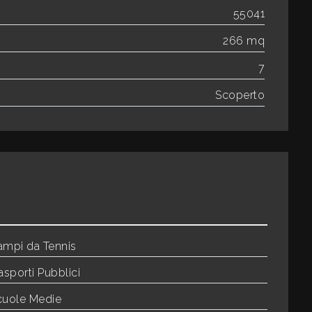
55041
266 mq
7
Scoperto
ampi da Tennis
asporti Pubblici
cuole Medie