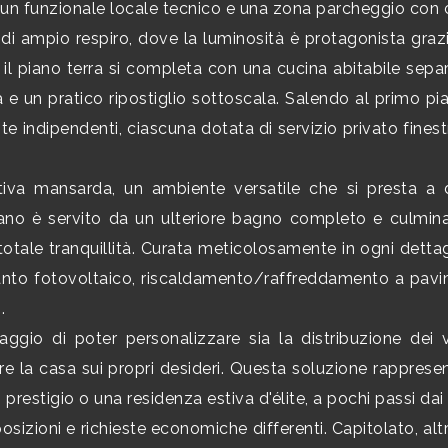
o, un funzionale locale tecnico e una zona parcheggio co
g di ampio respiro, dove la luminosità è protagonista graz
; il piano terra si completa con una cucina abitabile sepa
ura e un pratico ripostiglio sottoscala. Salendo al primo 
te indipendenti, ciascuna dotata di servizio privato finest
stiva mansarda, un ambiente versatile che si presta a
iano è servito da un ulteriore bagno completo e culmina
tale tranquillità. Curata meticolosamente in ogni dettagli
anto fotovoltaico, riscaldamento/raffreddamento a pavime
.
aggio di poter personalizzare sia la distribuzione dei 
re la casa sui propri desideri. Questa soluzione rappresent
 prestigio o una residenza estiva d'élite, a pochi passi dai p
sizioni e richieste economiche differenti. Capitolato, altre