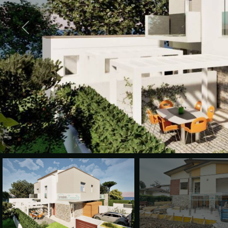
cercare
VALE
Provincia
LA
TUA
Comune
CASA?
DIVENTA
UN
Tipologia
SEGNALATORE
-
multiscelta
LAVORA
CON
Qualsiasi
NOI
Residenziali