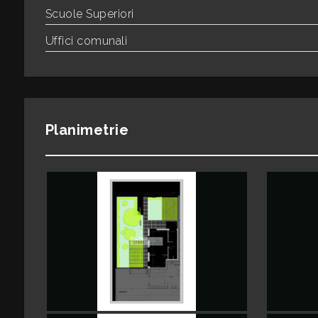
Scuole Superiori
2
Uffici comunali
3
4
Planimetrie
5
5+
Altre
opzioni
-
multiscelta