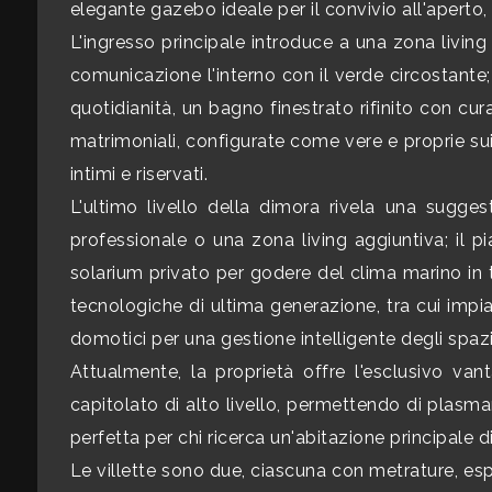
elegante gazebo ideale per il convivio all'apert
mq
L'ingresso principale introduce a una zona livin
comunicazione l'interno con il verde circostante
quotidianità, un bagno finestrato rifinito con c
matrimoniali, configurate come vere e proprie sui
intimi e riservati.
L'ultimo livello della dimora rivela una sugge
Locali
professionale o una zona living aggiuntiva; il p
minimi
solarium privato per godere del clima marino in to
Qualsiasi
tecnologiche di ultima generazione, tra cui impi
domotici per una gestione intelligente degli spazi
1
Attualmente, la proprietà offre l'esclusivo vant
capitolato di alto livello, permettendo di plasma
2
perfetta per chi ricerca un'abitazione principale di
Le villette sono due, ciascuna con metrature, espo