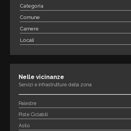
Categoria
3
Comune
Camere
4
Locali
5
5+
Nelle vicinanze
Servizi e infrastrutture della zona
Camere
minime
Palestre
Qualsiasi
Piste Ciclabili
Asilo
1