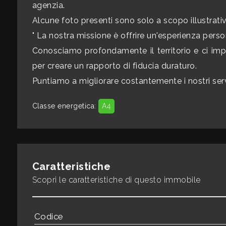
3
agenzia.
Alcune foto presenti sono solo a scopo illustrati
4
" La nostra missione è offrire un'esperienza pers
Conosciamo profondamente il territorio e ci imp
5
per creare un rapporto di fiducia duraturo.
Puntiamo a migliorare costantemente i nostri serv
5+
Classe energetica
:
A4
Bagni
minimi
Caratteristiche
Qualsiasi
Scopri le caratteristiche di questo immobile
1
Codice
2