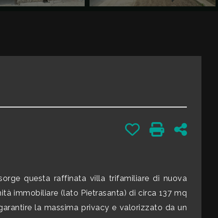
Preferiti: Cod. 83336
Stampa: Cod.
Condivid
orge questa raffinata villa trifamiliare di nuova
tà immobiliare (lato Pietrasanta) di circa 137 mq
 garantire la massima privacy e valorizzato da un