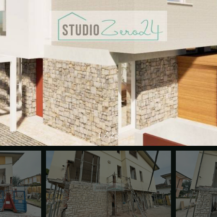
1
/
23