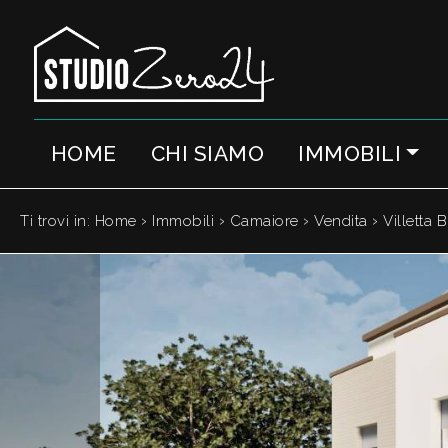
Codice
IT
EN
HOME
CHI SIAMO
IMMOBILI
Contratto
HOME
Qualsiasi
CHI
›
›
›
›
Ti trovi in:
Home
Immobili
Camaiore
Vendita
Villetta B
SIAMO
Vendita
IMMOBILI
Affitto
SERVIZI
Scegli
dove
QUANTO