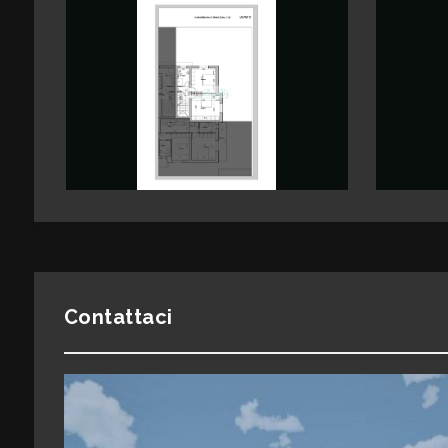
Giardino
Posto auto/Box
Balcone/Terrazzo
Ascensore
Arredato
Contattaci
Nuova costruzione
Lusso