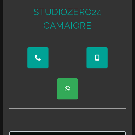
STUDIOZERO24
Giardino
CAMAIORE
Posto auto/Box
Balcone/Terrazzo
Ascensore
Arredato
Nuova costruzione
Lusso