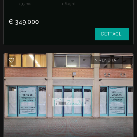
135
mq
1
Bagni
€ 349.000
DETTAGLI
IN VENDITA