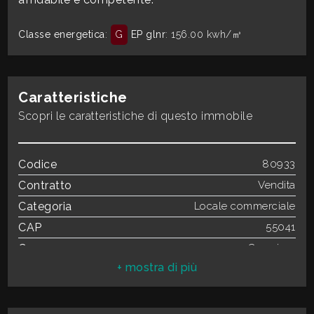
Classe energetica
:
G
EP glnr
: 156.00 kwh/㎥
3
4
Caratteristiche
Scopri le caratteristiche di questo immobile
5
5+
Codice
80933
Contratto
Vendita
Categoria
Locale commerciale
Camere
CAP
55041
minime
Comune
Camaiore
Qualsiasi
Totale mq
180 mq
Bagni
2
1
Locali
4