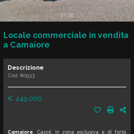
cercare
VALE
Provincia
1
/
32
LA
TUA
Locale commerciale in vendita
Comune
CASA?
a Camaiore
DIVENTA
Descrizione
UN
Cod. 80933
Tipologia
SEGNALATORE
-
€ 449.000
multiscelta
LAVORA
Preferiti: Cod.
Stampa:
Con
CON
Qualsiasi
NOI
Camaiore
, Casoli, in zona esclusiva e di forte
Residenziali