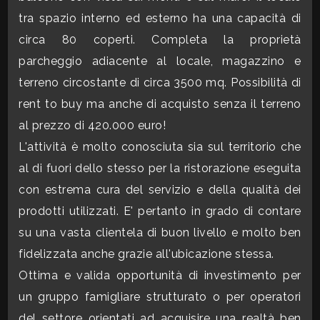
mq
tra spazio interno ed esterno ha una capacità di
circa 80 coperti. Completa la proprietà
parcheggio adiacente al locale, magazzino e
terreno circostante di circa 3500 mq. Possibilità di
rent to buy ma anche di acquisto senza il terreno
al prezzo di 420.000 euro!
Locali
L'attività è molto conosciuta sia sul territorio che
minimi
al di fuori dello stesso per la ristorazione eseguita
con estrema cura del servizio e della qualità dei
Qualsiasi
prodotti utilizzati. E' pertanto in grado di contare
su una vasta clientela di buon livello e molto ben
1
fidelizzata anche grazie all'ubicazione stessa.
Ottima e valida opportunità di investimento per
2
un gruppo famigliare strutturato o per operatori
del settore orientati ad acquisire una realtà ben