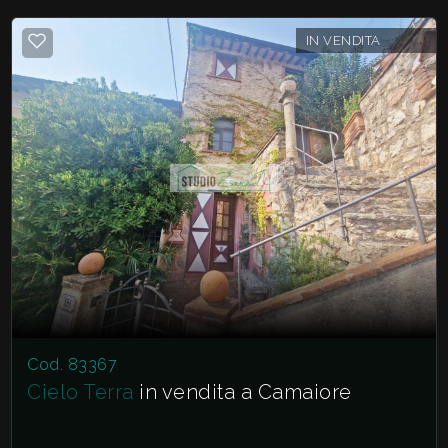
IN VENDITA
Cod. 83367
Cielo Terra
in vendita a Camaiore