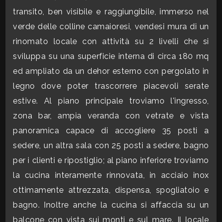
transito, ben visibile e raggiungibile, immerso nel
CONTATTI
Commerciali
verde delle colline camaioresi, vendesi mura di un
rinomato locale con attività su 2 livelli che si
Industriali
sviluppa su una superficie interna di circa 180 mq
ed ampliato da un dehor esterno con pergolato in
Terreni
legno dove poter trascorrere piacevoli serate
estive. Al piano principale troviamo l'ingresso,
zona bar, ampia veranda con vetrate e vista
Prezzo
panoramica capace di accogliere 35 posti a
sedere, un altra sala con 25 posti a sedere, bagno
per i clienti e ripostiglio; al piano inferiore troviamo
la cucina interamente rinnovata, in acciaio inox
ottimamente attrezzata, dispensa, spogliatoio e
bagno. Inoltre anche la cucina si affaccia su un
Totale
balcone con vista sui monti e sul mare. Il locale