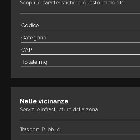
3
Scopri le caratteristiche di questo immobile
4
Codice
Categoria
5
CAP
5+
Totale mq
Bagni
minimi
Nelle vicinanze
Qualsiasi
Servizi e infrastrutture della zona
1
Trasporti Pubblici
2