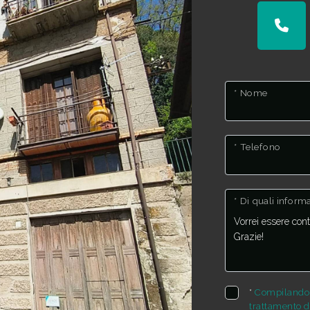
* Nome
* Telefono
* Di quali infor
*
Compilando e
trattamento de