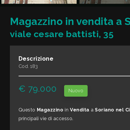
CONTATTI
Commerciali
Magazzino in vendita a 
viale cesare battisti, 35
Industriali
Terreni
Descrizione
Cod. 183
Prezzo
€ 79.000
Nuovo
Questo
Magazzino
in
Vendita
a
Soriano nel C
principali vie di accesso.
Totale