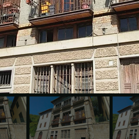
1
/
15