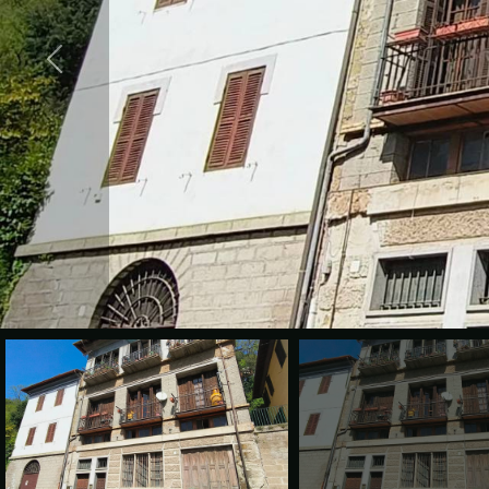
cercare
VALE
Provincia
LA
TUA
Comune
CASA?
DIVENTA
UN
Tipologia
SEGNALATORE
-
multiscelta
LAVORA
CON
Qualsiasi
NOI
Residenziali