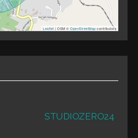
Leaflet
| OSM ©
OpenStreetMap
contributors
STUDIOZERO24