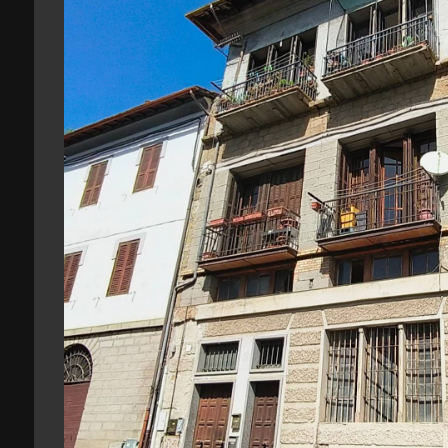
Giardino
Posto auto/Box
Balcone/Terrazzo
Ascensore
Arredato
Nuova costruzione
Lusso