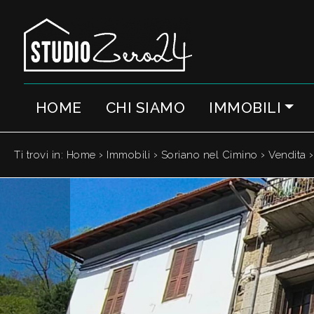
Codice
IT
EN
HOME
CHI SIAMO
IMMOBILI
Contratto
HOME
Qualsiasi
CHI
›
›
›
Ti trovi in:
Home
Immobili
Soriano nel Cimino
Vendita
SIAMO
Vendita
IMMOBILI
Affitto
SERVIZI
Scegli
dove
QUANTO