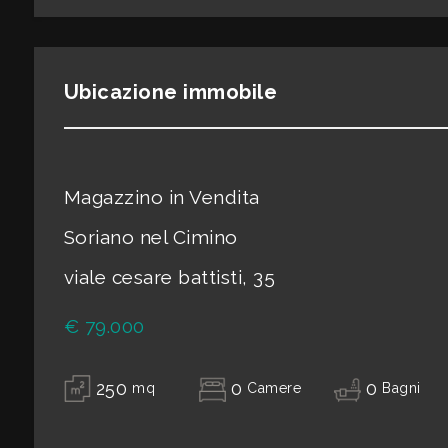
3
Ubicazione immobile
4
5
Magazzino in Vendita
5+
Soriano nel Cimino
viale cesare battisti, 35
Camere
€ 79.000
minime
Qualsiasi
250
0
0
mq
Camere
Bagni
1