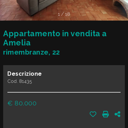
cercare
VALE
Provincia
1
/
18
LA
TUA
Appartamento in vendita a
Comune
CASA?
Amelia
rimembranze, 22
DIVENTA
UN
Descrizione
Tipologia
SEGNALATORE
Cod. 81435
-
multiscelta
LAVORA
€ 80.000
CON
Qualsiasi
Preferiti: Cod.
Stampa: 
Con
NOI
Residenziali