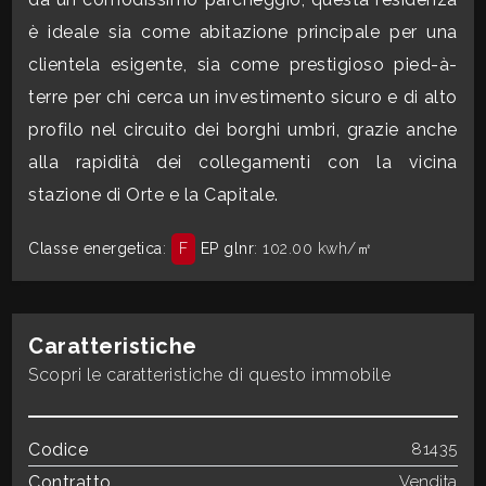
3
è ideale sia come abitazione principale per una
clientela esigente, sia come prestigioso pied-à-
4
terre per chi cerca un investimento sicuro e di alto
profilo nel circuito dei borghi umbri, grazie anche
5
alla rapidità dei collegamenti con la vicina
5+
stazione di Orte e la Capitale.
Classe energetica
:
F
EP glnr
: 102.00 kwh/㎡
Bagni
minimi
Caratteristiche
Qualsiasi
Scopri le caratteristiche di questo immobile
1
Codice
81435
Contratto
Vendita
2