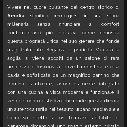
CONTATTI
Vivere nel cuore pulsante del centro storico di
Commerciali
Amelia
significa immergersi in una storia
millenaria senza rinunciare ai comfort
Industriali
contemporanei più esclusivi, come dimostra
questa proprietà unica nel suo genere che fonde
Terreni
magistralmente eleganza e praticità. Varcata la
soglia, si viene accolti da un salone di rara
ampiezza e luminosità, dove l'atmosfera è resa
Prezzo
calda e sofisticata da un magnifico camino che
domina l'ambiente, armoniosamente integrato
con una cucina a vista moderna e funzionale. Il
vero elemento distintivo che rende questa dimora
un'autentica rarità nel tessuto urbano medievale è
l'accesso diretto a un terrazzo abitabile di
Totale
generose dimensioni, uno spazio esterno privato