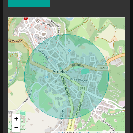
Giardino
Posto auto/Box
Balcone/Terrazzo
Ascensore
Arredato
Nuova costruzione
Lusso
+
−