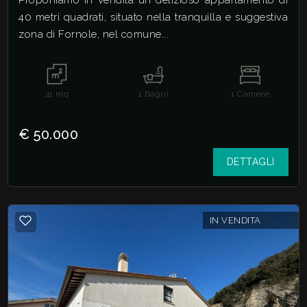
Proponiamo in vendita un delizioso appartamento di
40 metri quadrati, situato nella tranquilla e suggestiva
zona di Fornole, nel comune...
41
mq
1
Bagni
1
Camere
€ 50.000
DETTAGLI
IN VENDITA