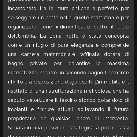
mq
incastonato tra le mura antiche e perfetto per
sorseggiare un caffè nella quiete mattutina o per
organizzare cene indimenticabili sotto il cielo
dell'Umbria. La zona notte è stata concepita
come un rifugio di pura eleganza e comprende
una camera matrimoniale raffinata dotata di
Locali
bagno privato per garantire la massima
minimi
riservatezza, mentre un secondo bagno finemente
rifinito è a disposizione degli ospiti. L'immobile è il
Qualsiasi
risultato di una ristrutturazione meticolosa che ha
saputo valorizzare il fascino storico dotandolo di
1
impianti e finiture attuali, sollevando il futuro
proprietario da qualsiasi onere di intervento.
2
Situata in una posizione strategica a pochi passi
da un comodissimo parcheggio, questa residenza