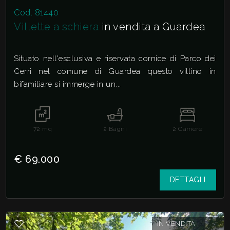
Cod. 81440
Villette a schiera
in vendita a Guardea
Situato nell'esclusiva e riservata cornice di Parco dei
Cerri nel comune di Guardea questo villino in
bifamiliare si immerge in un...
72
mq
2
Bagni
2
Camere
€ 69.000
DETTAGLI
IN VENDITA