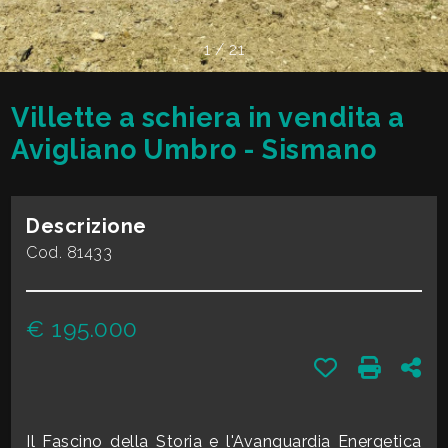
cercare
VALE
Provincia
1
/
21
LA
TUA
Villette a schiera in vendita a
Comune
CASA?
Avigliano Umbro - Sismano
DIVENTA
Descrizione
UN
Cod. 81433
Tipologia
SEGNALATORE
-
€ 195.000
multiscelta
LAVORA
Preferiti: Cod.
Stampa: 
Con
CON
Qualsiasi
NOI
Il Fascino della Storia e l'Avanguardia Energetica
Residenziali