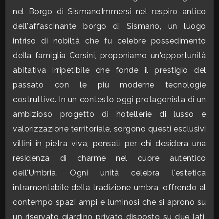
nel Borgo di SismanoImmersi nel respiro antico
CONTATTI
Commerciali
dell'affascinante borgo di Sismano, un luogo
intriso di nobiltà che fu celebre possedimento
Industriali
della famiglia Corsini, proponiamo un'opportunità
abitativa irripetibile che fonde il prestigio del
Terreni
passato con le più moderne tecnologie
costruttive. In un contesto oggi protagonista di un
ambizioso progetto di hotellerie di lusso e
Prezzo
valorizzazione territoriale, sorgono questi esclusivi
villini in pietra viva, pensati per chi desidera una
residenza di charme nel cuore autentico
dell'Umbria. Ogni unità celebra l'estetica
intramontabile della tradizione umbra, offrendo al
contempo spazi ampi e luminosi che si aprono su
Totale
un riservato giardino privato disposto su due lati,