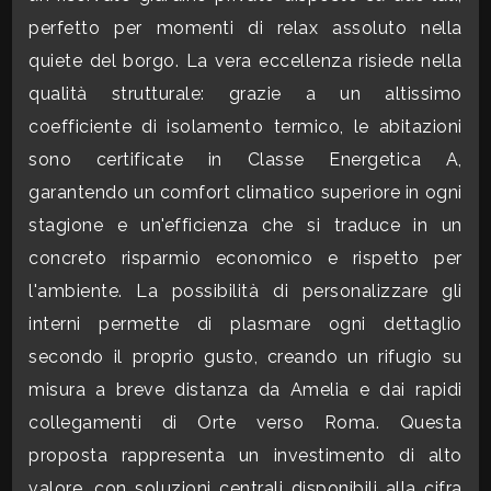
mq
perfetto per momenti di relax assoluto nella
quiete del borgo. La vera eccellenza risiede nella
qualità strutturale: grazie a un altissimo
coefficiente di isolamento termico, le abitazioni
sono certificate in Classe Energetica A,
garantendo un comfort climatico superiore in ogni
Locali
stagione e un'efficienza che si traduce in un
minimi
concreto risparmio economico e rispetto per
l'ambiente. La possibilità di personalizzare gli
Qualsiasi
interni permette di plasmare ogni dettaglio
secondo il proprio gusto, creando un rifugio su
1
misura a breve distanza da Amelia e dai rapidi
collegamenti di Orte verso Roma. Questa
2
proposta rappresenta un investimento di alto
valore, con soluzioni centrali disponibili alla cifra