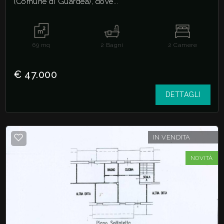
(Comune di Guardea), dove...
69
mq
2
Bagni
2
Camere
€ 47.000
DETTAGLI
IN VENDITA
NOVITÀ