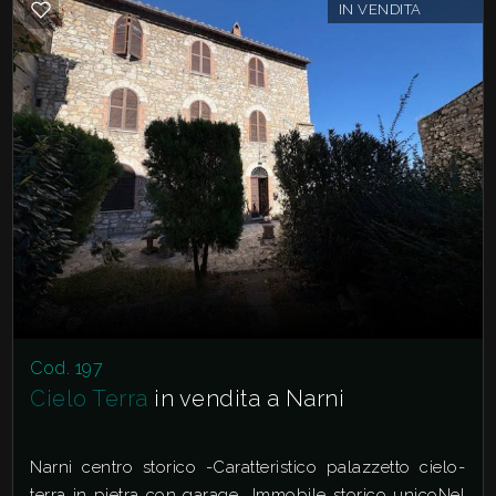
IN VENDITA
Cod. 197
Cielo Terra
in vendita a Narni
Narni centro storico -Caratteristico palazzetto cielo-
terra in pietra con garage  Immobile storico unicoNel