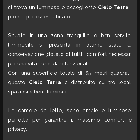
si trova un luminoso e accogliente
Cielo Terra
,
CONTATTI
Commerciali
pronto per essere abitato.
Industriali
Situato in una zona tranquilla e ben servita,
l'immobile si presenta in ottimo stato di
Terreni
conservazione ,dotato di tutti i comfort necessari
per una vita comoda e funzionale.
Con una superficie totale di 65 metri quadrati,
Prezzo
questo
Cielo Terra
è distribuito su tre locali
spaziosi e ben illuminati.
Le camere da letto, sono ampie e luminose,
perfette per garantire il massimo comfort e
privacy.
Totale