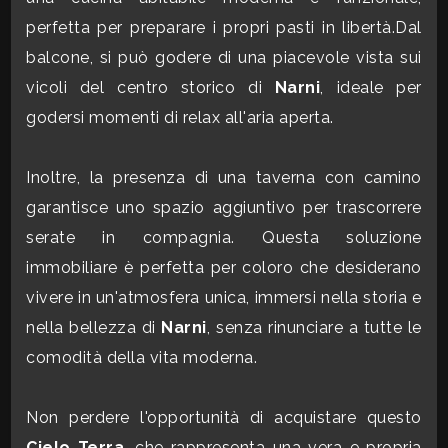
3
perfetta per preparare i propri pasti in libertà.Dal
balcone, si può godere di una piacevole vista sui
4
vicoli del centro storico di
Narni
, ideale per
godersi momenti di relax all'aria aperta.
5
Inoltre, la presenza di una taverna con camino
5+
garantisce uno spazio aggiuntivo per trascorrere
serate in compagnia. Questa soluzione
Bagni
immobiliare è perfetta per coloro che desiderano
minimi
vivere in un'atmosfera unica, immersi nella storia e
nella bellezza di
Narni
, senza rinunciare a tutte le
Qualsiasi
comodità della vita moderna.
1
Non perdere l'opportunità di acquistare questo
2
Cielo Terra
, che rappresenta una vera e propria