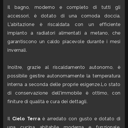
mq
Il bagno, moderno e completo di tutti gli
accessori, è dotato di una comoda doccia.
L'abitazione è riscaldata con un efficiente
impianto a radiatori alimentati a metano, che
garantiscono un caldo piacevole durante i mesi
invernali.
Locali
minimi
Inoltre, grazie al riscaldamento autonomo, è
possibile gestire autonomamente la temperatura
Qualsiasi
interna a seconda delle proprie esigenze.Lo stato
di conservazione dell'immobile è ottimo, con
1
finiture di qualità e cura dei dettagli.
2
Il
Cielo Terra
è arredato con gusto e dotato di
una cucina abitabile moderna e funzionale,