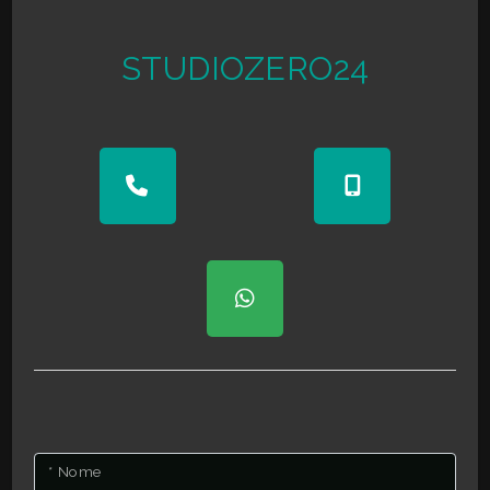
Giardino
STUDIOZERO24
Posto auto/Box
Balcone/Terrazzo
Ascensore
Arredato
Nuova costruzione
Lusso
* Nome