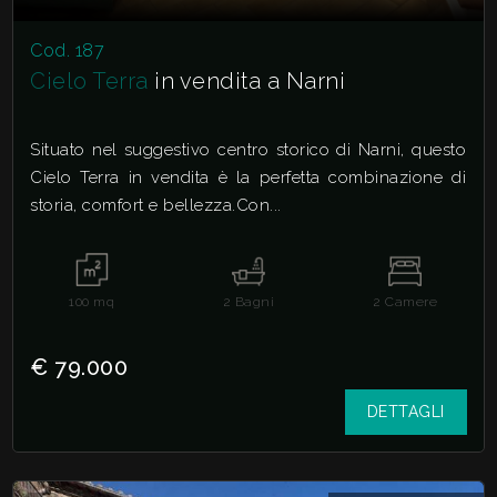
Cod. 187
Cielo Terra
in vendita a Narni
Situato nel suggestivo centro storico di Narni, questo
Cielo Terra in vendita è la perfetta combinazione di
storia, comfort e bellezza.Con...
100
mq
2
Bagni
2
Camere
€ 79.000
DETTAGLI