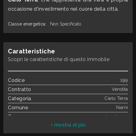
occasione d'investimento nel cuore della città.
3
Classe energetica
:
Non Specificato
4
Caratteristiche
5
Scopri le caratteristiche di questo immobile
5+
Codice
199
Contratto
Vendita
Camere
Categoria
Cielo Terra
minime
Comune
Narni
Qualsiasi
Zona
centro storico
Totale mq
65 mq
1
Camere
2