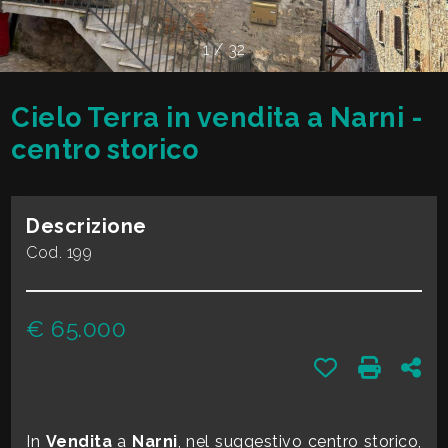
cercare
VALE
Provincia
1
/
32
LA
TUA
Cielo Terra in vendita a Narni -
Comune
CASA?
centro storico
DIVENTA
Descrizione
UN
Cod. 199
Tipologia
SEGNALATORE
-
€ 65.000
multiscelta
LAVORA
Preferiti: Cod. 
Stampa: 
Con
CON
Qualsiasi
NOI
In
Vendita
a
Narni
, nel suggestivo centro storico,
Residenziali