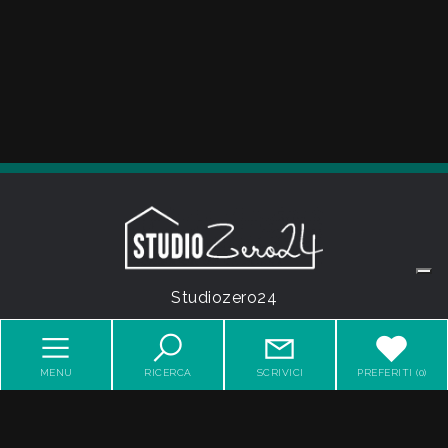
mq
Locali
minimi
Qualsiasi
Studiozero24
- P.IVA 01740020555
1
MENU
RICERCA
SCRIVICI
PREFERITI (
0
)
Email:
info@studiozero24.it
2
PEC:
studiozero24@pec.it