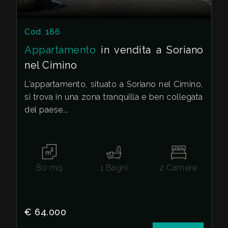
3
Cod. 186
Appartamento
in vendita a Soriano
4
nel Cimino
L'appartamento, situato a Soriano nel Cimino,
5
si trova in una zona tranquilla e ben collegata
del paese.
5+
Con una superficie di 80 metri quadrati
l'immobile è composto da ingresso,
Camere
soggiorno, cucina abitabile, due camere da
minime
80
mq
1
Bagni
2
Camere
letto e bagno.
Qualsiasi
Lo stato di conservazione è buono, con
infissi e finestre in PVC che garantiscono un
€ 64.000
ottimo isolamento termico e acustico.
1