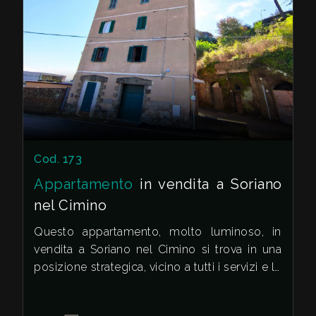
servizi necessari, come scuole e negozi. In
sintesi, questo appartamento è la scelta
ideale per chi cerca una soluzione abitativa
funzionale, comoda e ben inserita nel
contesto cittadino.
Non perdere l'occasione di acquistare questa
splendida casa e trasformarla nel tuo nuovo
rifugio!
Cod. 173
Appartamento
in vendita a Soriano
nel Cimino
Questo appartamento, molto luminoso, in
vendita a Soriano nel Cimino si trova in una
posizione strategica, vicino a tutti i servizi e le
comodità del paese.