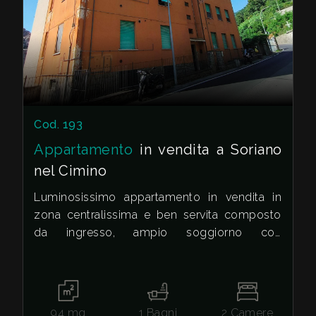
cercare
VALE
Viterbo
LA
TUA
Soriano nel Cimino
CASA?
Cod. 193
DIVENTA
Appartamento
in vendita a Soriano
UN
nel Cimino
Tipologia
SEGNALATORE
Luminosissimo appartamento in vendita in
-
zona centralissima e ben servita composto
da ingresso, ampio soggiorno con
multiscelta
LAVORA
termocamino, cucina abitabile, ripostiglio,
CON
due camere da letto e un bagno.
Qualsiasi
NOI
Lo stato di conservazione è buono e gli
Residenziali
94
mq
1
Bagni
2
Camere