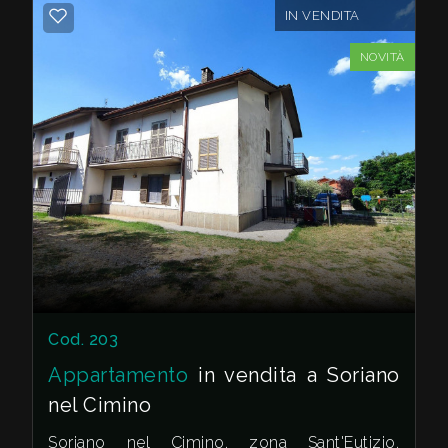
Ideale per chi cerca un'abitazione funzionale
IN VENDITA
e confortevole in una zona tranquilla.
NOVITÀ
Cod. 203
Appartamento
in vendita a Soriano
nel Cimino
Soriano nel Cimino, zona Sant'Eutizio,