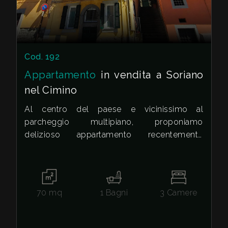
Cod. 192
Appartamento
in vendita a Soriano
nel Cimino
Al centro del paese e vicinissimo al
parcheggio multipiano, proponiamo
delizioso appartamento recentemente
ristrutturato con entrata indipendente al piano
terra.
L'immobile, disposto su due livelli, è
composto da soggiorno con angolo cottura,
70
mq
1
Bagni
3
Camere
zona lavanderia, tre camere da letto e un
bagno.
Completa la proprietà un balcone che offre