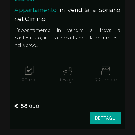
Appartamento
in vendita a Soriano
nel Cimino
L'appartamento in vendita si trova a
Sant'Eutizio, in una zona tranquilla e immersa
nel verde.
Lo stato attuale dell'immobile è libero al
rogito, pronto per essere acquistato e abitato.
90
mq
1
Bagni
3
Camere
L'immobile di 90 metri quadrati è composto
da ingresso, soggiorno, cucina abitabile con
camino e balcone, tre camere da letto e
bagno.
€ 88.000
DETTAGLI
Inoltre, è presente un ampio e godibile
terrazzo, ideale per trascorrere momenti di