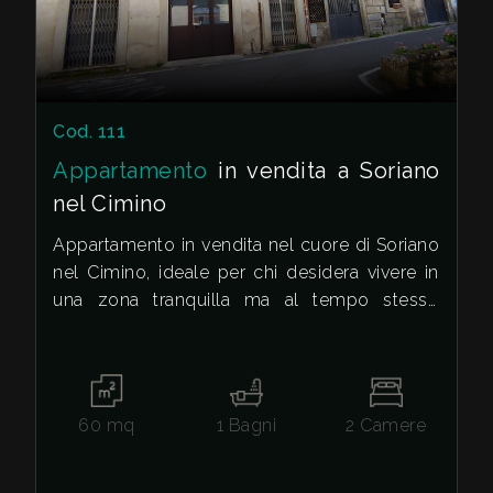
mq
Cod. 111
Appartamento
in vendita a Soriano
nel Cimino
Locali
minimi
Appartamento in vendita nel cuore di Soriano
nel Cimino, ideale per chi desidera vivere in
una zona tranquilla ma al tempo stesso
Qualsiasi
comoda ai servizi.
La sua superficie totale di 60 metri quadrati è
1
così suddivisa da un accogliente soggiorno
con balcone, una cucina abitabile con
60
mq
1
Bagni
2
Camere
2
camino, due camere da letto, bagno e
ripostiglio.