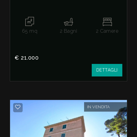
L'immobile si estende su una superficie totale
di 65 metri quadrati, ideali per una coppia o
una piccola famiglia. All'interno, la
65
mq
2
Bagni
2
Camere
disposizione dei locali è ottimale, soggiorno,
angolo cottura, due camere, due bagni e
balconi.
€ 21.000
L'appartamento è dotato di un sistema di
DETTAGLI
riscaldamento autonomo, alimentato a
metano, che garantisce un'ottima efficienza
ed economicità.
La posizione dell'immobile è strategica,
IN VENDITA
vicina al centro storico, ma allo stesso tempo
in un contesto tranquillo e silenzioso.
La zona è ben servita e dispone di tutti i