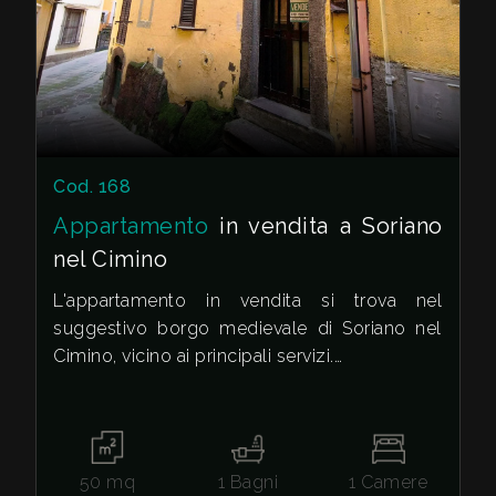
una piccola famiglia alla ricerca di
un'abitazione funzionale e confortevole in
una zona tranquilla e ben servita.
Non perdere l'opportunità di acquistare
questo appartamento a Soriano nel Cimino e
di creare la casa dei tuoi sogni.
Cod. 168
Appartamento
in vendita a Soriano
nel Cimino
L'appartamento in vendita si trova nel
suggestivo borgo medievale di Soriano nel
Cimino, vicino ai principali servizi.
L'immobile, libero al rogito, si presenta in uno
stato attuale da ristrutturare, offrendo la
possibilità di personalizzare gli spazi interni
50
mq
1
Bagni
1
Camere
secondo le proprie esigenze e gusti.