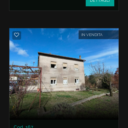
DETTAGLI
Lo stato di conservazione è da ristrutturare, il
che offre la possibilità di personalizzare gli
spazi secondo i propri gusti e necessità.
IN VENDITA
Grazie alla sua posizione, è possibile godere
di tranquillità e privacy, pur essendo vicino a
tutti i servizi e le comodità del paese. In
sintesi, questo appartamento in vendita a
Soriano nel Cimino è l'ideale per chi cerca
una soluzione abitativa con un tocco di
autenticità.
Cod. 167