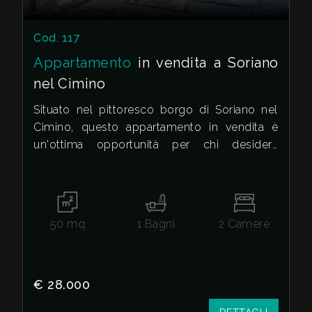
Cod. 117
Appartamento
in vendita a Soriano
nel Cimino
Situato nel pittoresco borgo di Soriano nel
Cimino, questo appartamento in vendita è
un'ottima opportunità per chi desidera
un'abitazione dallo stile autentico.
L'immobile si trova in una zona tranquilla e
riservata, a pochi passi dal centro del paese.
50
mq
1
Bagni
2
Camere
L'appartamento, al piano terra, si sviluppa su
una superficie complessiva di 50 metri
quadrati ed è composto da soggiorno con
angolo cottura con camino, due camere da
€ 28.000
letto e un bagno.