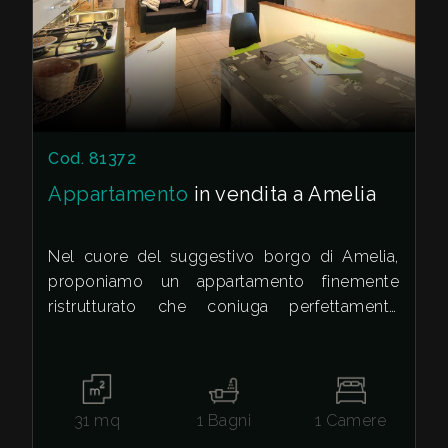
Cod. 81372
Appartamento
in vendita a Amelia
Nel cuore del suggestivo borgo di Amelia,
proponiamo un appartamento finemente
ristrutturato che coniuga perfettamente
fascino storico e comfort moderno.
L'abitazione accoglie gli ospiti in un luminoso
soggiorno impreziosito da un caratteristico
camino e un funzionale angolo cottura,
31
mq
1
Bagni
1
Camere
mentre la camera matrimoniale regala una