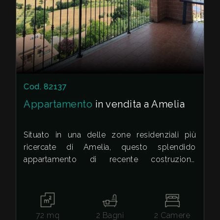
cercare
VALE
Terni
LA
TUA
Amelia
CASA?
Cod. 82137
DIVENTA
Appartamento
in vendita a Amelia
UN
Situato in una delle zone residenziali più
Tipologia
SEGNALATORE
ricercate di Amelia, questo splendido
-
appartamento di recente costruzione
multiscelta
LAVORA
rappresenta un'opportunità immobiliare unica
CON
e ottima come investimento. L'abitazione,
Qualsiasi
servita da un comodo ascensore, si apre su
NOI
una zona giorno luminosa e ariosa dove il
72
mq
2
Bagni
2
Camere
Residenziali