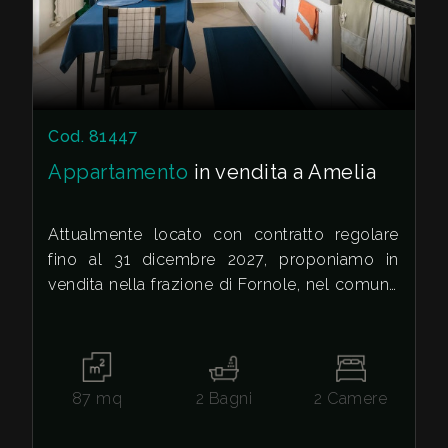
Cod. 81447
Appartamento
in vendita a Amelia
Attualmente locato con contratto regolare
fino al 31 dicembre 2027, proponiamo in
vendita nella frazione di Fornole, nel comune
di Amelia, un appartamento al primo piano
situato in una palazzina di soli sei
appartamenti. L'immobile gode di un'ottima
luminosità naturale grazie alle tre esposizioni
87
mq
2
Bagni
2
Camere
al sole e a un affaccio principale a ovest,
ideale per godere della luce pomeridiana.