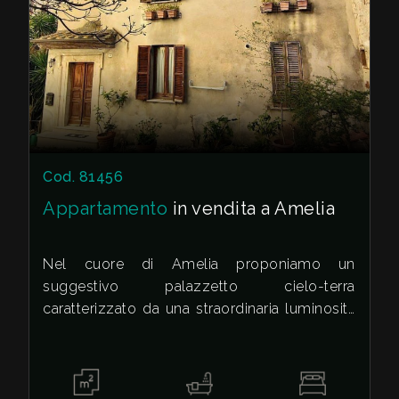
Cod. 81456
Appartamento
in vendita a Amelia
Nel cuore di Amelia proponiamo un
suggestivo palazzetto cielo-terra
caratterizzato da una straordinaria luminosità
grazie all'esposizione libera su tre lati e alla
facilità di parcheggio nelle immediate
vicinanze. Al piano terra veniamo accolti da
un soggiorno con camino e angolo cottura,