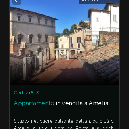
Giardino
Posto auto/Box
Balcone/Terrazzo
Ascensore
Arredato
Cod. 71818
Nuova costruzione
Appartamento
in vendita a Amelia
Lusso
Situato nel cuore pulsante dell'antica città di
Amelia, a solo un'ora da Roma e a pochi