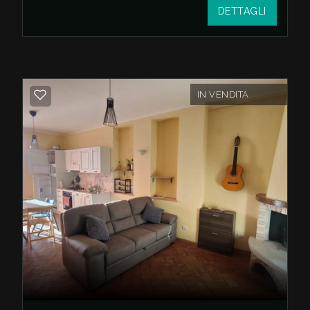
DETTAGLI
spazio esterno vivibile e perfetto per godersi
le giornate all'aperto. La zona notte è
composta da una spaziosa camera
matrimoniale dotata di una comoda e
funzionale cabina armadio, servita da un
IN VENDITA
bagno moderno e ben rifinito. A completare
la proprietà sono presenti una comoda
cantina, ideale come spazio di sgombero, e
un prezioso posto auto esclusivo.