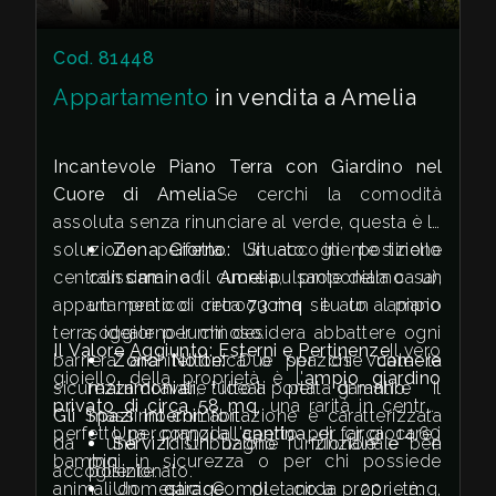
Cod. 81448
3
Appartamento
in vendita a Amelia
4
Incantevole Piano Terra con Giardino nel
5
Cuore di Amelia
Se cerchi la comodità
assoluta senza rinunciare al verde, questa è la
soluzione perfetta. Situato in posizione
Zona Giorno:
Un accogliente tinello
5+
centralissima ad
con
camino
(il cuore pulsante della casa),
Amelia
, proponiamo un
appartamento di circa
un pratico retrocucina e un ampio
73 mq
situato al piano
terra, ideale per chi desidera abbattere ogni
soggiorno luminoso.
Camere
Il Valore Aggiunto: Esterni e Pertinenze
Il vero
barriera architettonica o per chi vuole la
Zona Notte:
Due spaziose
camere
minime
gioiello della proprietà è l'
ampio giardino
sicurezza di avere tutto a portata di mano.
matrimoniali
, ideali per garantire il
privato di circa 58 mq
, una rarità in centro,
Gli Spazi Interni
massimo comfort.
L'abitazione è caratterizzata
Qualsiasi
perfetto per pranzi all'aperto, per far giocare i
Una comoda
cantina
di circa 14,60
da una distribuzione funzionale e
Servizi:
Un bagno funzionale e ben
bambini in sicurezza o per chi possiede
mq.
accogliente:
posizionato.
animali domestici. Completano la proprietà:
Un
garage
di circa 20 mq,
1