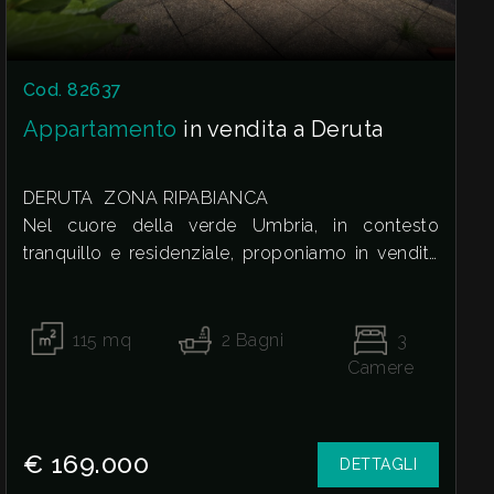
Cod. 82637
Appartamento
in vendita a Deruta
DERUTA  ZONA RIPABIANCA
Nel cuore della verde Umbria, in contesto
tranquillo e residenziale, proponiamo in vendita
grazioso appartamento al piano terra inserito in
una villetta di recente costruzione composta da
sole tre unità abitative, soluzione ideale per chi
115
mq
2
Bagni
3
desidera privacy, comfort e qualità della vita.
Camere
L'abitazione si apre su un luminoso soggiorno
con accesso diretto al giardino privato, uno
spazio esterno curato e versatile, in parte
€ 169.000
DETTAGLI
pavimentato e in parte adibito a verde, perfetto