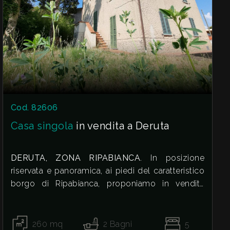
Ideale per chi desidera un'abitazione pronta
all'uso, in contesto ben servito in vicinanza a
scuole, poste, banca, supermercato e forni.
Cod. 82606
Casa singola
in vendita a Deruta
DERUTA, ZONA RIPABIANCA
. In posizione
riservata e panoramica, ai piedi del caratteristico
borgo di Ripabianca, proponiamo in vendita
un'elegante casa indipendente con giardino
privato e garage.
L'immobile, disposto su tre livelli, si distingue per
260
mq
2
Bagni
5