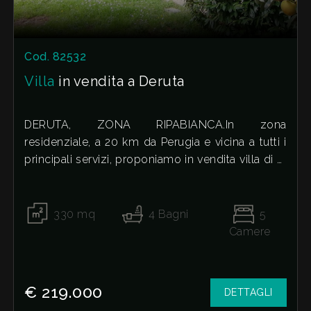
Cod. 82532
Villa
in vendita a Deruta
DERUTA, ZONA RIPABIANCA.In zona
residenziale, a 20 km da Perugia e vicina a tutti i
principali servizi, proponiamo in vendita villa di di
ampia metratura con ampi spazi sia interni che
esterni e perfetta per una famiglia o per chi cerca
privacy e comfort.
330
mq
4
Bagni
5
La villa e' disposta su tre piani, al piano terra
Camere
troviamo ampio soggiorno con camino, cantina,
lavanderia,bagno e garage.
Al piano primo troviamo ingresso, grande
€ 219.000
DETTAGLI
soggiorno con balcone perimetrale, cucina con