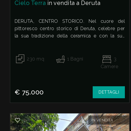
3
Cielo Terra
in vendita a Deruta
4
DERUTA, CENTRO STORICO. Nel cuore del
pittoresco centro storico di Deruta, celebre per
5
la sua tradizione della ceramica e con la sua
atmosfera senza tempo, proponiamo in vendita
un ampio e luminoso cielo-terra, disposto su tre
5+
livelli, completamente da ristrutturare.
230
mq
1
Bagni
3
L'immobile è composto al piano terra dalla prima
Camere
abitazione con doppio ingresso indipendente e
Bagni
due locali;
minimi
Al piano primo si trova l'abitazione principale
€ 75.000
DETTAGLI
composta da ampio e luminoso soggiorno con
Qualsiasi
affaccio su balcone, cucina abitabile, tre camere
matrimoniali e bagno finestrato;
1
Al secondo ed ultimo piano, troviamo in fase di
IN VENDITA
definizione catastale e al grezzo, ampi vani con
2
generosa altezza e travi in legno a vista;