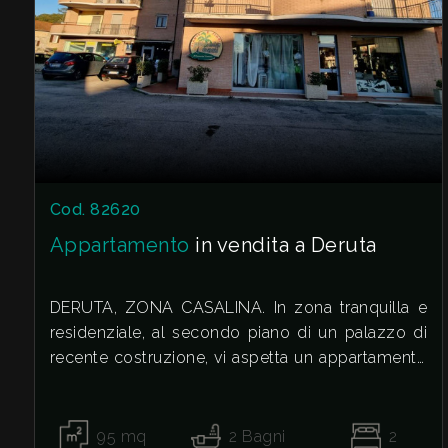
Giardino
Posto auto/Box
Balcone/Terrazzo
Cod. 82620
Ascensore
Appartamento
in vendita a Deruta
Arredato
DERUTA, ZONA CASALINA. In zona tranquilla e
residenziale, al secondo piano di un palazzo di
Nuova costruzione
recente costruzione, vi aspetta un appartamento
che sembra fatto per accogliere nuovi inizi.
Lusso
Il soggiorno con angolo cottura è il vero cuore
della casa: uno spazio caldo e conviviale, ideale
95
mq
2
Bagni
2