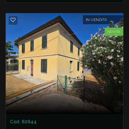
vano dispensa, due ampie camere matrimoniali,
studio, doppi servizi e balconi.
Al secondo ed ultimo piano troviamo tre ampie
IN VENDITA
camere, uno studio,disimpegno, bagno e
terrazzo.
NOVITÀ
Completa la proprietà un ampio terreno di circa
900 mq con pozzo e annesso di 20 mq.
Cod. 82644