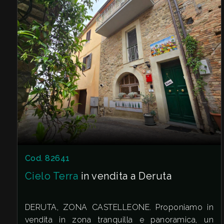
da qui si accede ad una splendida terrazza
esclusiva con vista mozzafiato sui tetti del borgo
3
e sulla valle umbra.
Incluso nella proprietà abbiamo un comodo
4
parcheggio privato, una vera rarità nel centro
storico.
5
5+
Camere
Cod. 82641
minime
Cielo Terra
in vendita a Deruta
Qualsiasi
DERUTA, ZONA CASTELLEONE. Proponiamo in
vendita in zona tranquilla e panoramica, un
1