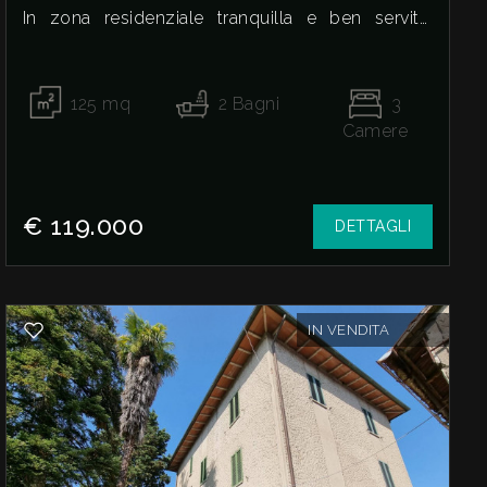
In zona residenziale tranquilla e ben servita,
appartamento al secondo piano in piccola
palazzina di sole due unita' abitative.
L'immobile dispone di un ampio ed accogliente
125
mq
2
Bagni
3
soggiorno dal quale si accede ad un comodo
Camere
balcone, cucina e vano attualmente adibito a
dispensa. La zona notte è composta di due
camere matrimoniali delle quali una con bagno,
€ 119.000
DETTAGLI
una cameretta/studio, e un ampio bagno
finestrato.
L'immobile si presenta in ottime condizioni data
la recente ristrutturazione di accurate rifiniture.
IN VENDITA
Completano la proprietà al terzo ed ultimo piano
ampia soffitta in parte ultimata e rifinita, con
comodità di cucina, camino, ampio salotto ideale
per condividere momenti in compagnia in pieno
relax; al piano terra piccola corte recintata, e
grande garage di ca,.100 mq.