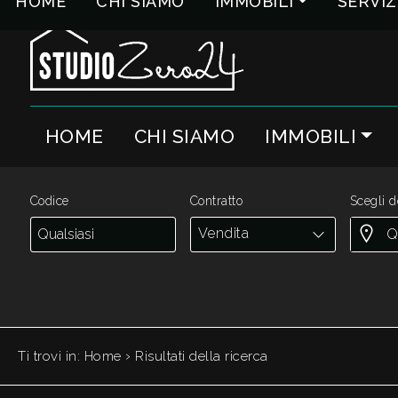
HOME
CHI SIAMO
IMMOBILI
SERVIZ
Codice
IT
EN
HOME
CHI SIAMO
IMMOBILI
Contratto
HOME
Qualsiasi
CHI
Codice
Contratto
Scegli d
SIAMO
Vendita
Vendita
IMMOBILI
Affitto
SERVIZI
Scegli
›
Ti trovi in:
Home
Risultati della ricerca
dove
QUANTO