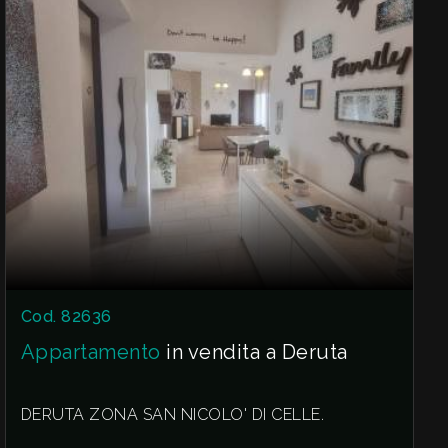
* Immobile già locato con rendita immediata.
* Attività consolidata e ben avviata.
* Nessun periodo di sfitto.
* Ideale per investitori alla ricerca di un
rendimento stabile.
* Ottima soluzione per diversificare il proprio
patrimonio immobiliare.
Per maggiori informazioni sulla redditività, sul
contratto di locazione e per fissare un
appuntamento, contattaci.
Cod. 82636
Appartamento
in vendita a Deruta
DERUTA ZONA SAN NICOLO' DI CELLE.