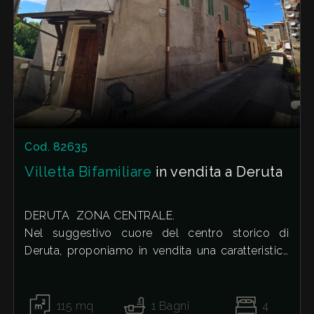
Cod. 82635
Villetta Bifamiliare
in vendita a Deruta
DERUTA  ZONA CENTRALE.
Nel suggestivo cuore del centro storico di
Deruta, proponiamo in vendita una caratteristica
soluzione semindipendente, ideale per chi cerca
autenticità e spazi versatili.
L'immobile si sviluppa su tre livelli ed è dotato di
115
mq
1
Bagni
4