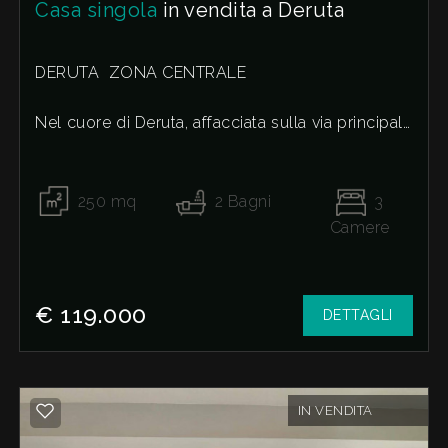
Casa singola
in vendita a Deruta
DERUTA  ZONA CENTRALE
Nel cuore di Deruta, affacciata sulla via principale
e a pochi passi da tutti i principali servizi,
proponiamo in vendita una spaziosa casa singola
che rappresenta una straordinaria opportunità
250
mq
2
Bagni
3
per chi desidera realizzare un'abitazione su
Camere
misura o un interessante investimento
immobiliare.
€ 119.000
DETTAGLI
L'immobile, da ristrutturare internamente, si
presenta in buone condizioni strutturali, con tetto
e struttura portante già in ottimo stato,
consentendo di concentrare gli interventi sulla
IN VENDITA
personalizzazione degli spazi.